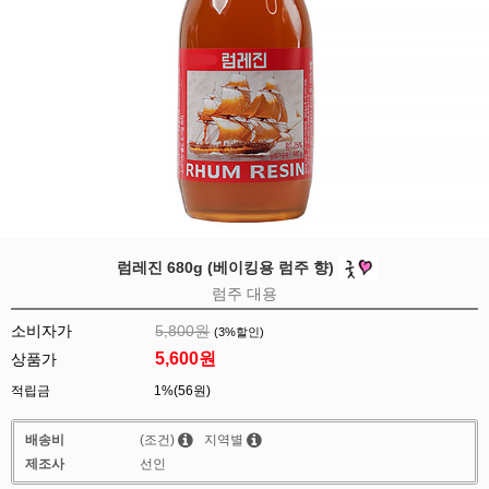
럼레진 680g (베이킹용 럼주 향)
럼주 대용
소비자가
5,800원
(
3
%할인)
5,600
원
상품가
적립금
1%(56원)
배송비
(조건)
지역별
제조사
선인