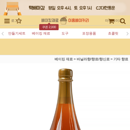
로그인
회원가입
주문조회
마이페이지
쿠폰 2,000
만들기세트
베이킹 재료
도구
포장용품
초콜릿
베이킹 재료
>
바닐라향/향료/향신료
>
기타 향료