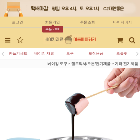
로그인
회원가입
주문조회
마이페이지
쿠폰 2,000
만들기세트
베이킹 재료
도구
포장용품
초콜릿
베이킹 도구
>
핸드믹서/오븐/전기제품
>
기타 전기제품