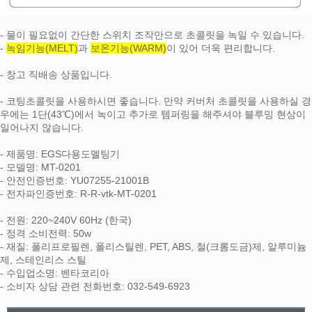
- 물이 필요없이 간단한 스위치 조작만으로 초콜릿을 녹일 수 있습니다.
-
녹임기능(MELT)
과
보온기능(WARM)
이 있어 더욱 편리합니다.
- 창고 직배송 상품입니다.
- 코팅초콜릿을 사용하시면 좋습니다. 만약 커버처 초콜릿을 사용하실 경
우에는 1단(43℃)에서 녹이고 추가로 템퍼링을 해주셔야 블루밍 현상이
일어나지 않습니다.
- 제품명: EGS다용도멜팅기
- 모델명: MT-0201
- 안전인증번호: YU07255-21001B
- 전자파인증번호: R-R-vtk-MT-0201
- 전원: 220~240V 60Hz (한국)
- 정격 소비전력: 50w
- 재질: 폴리프로필렌, 폴리스틸렌, PET, ABS, 철(크롬도금)제, 알루미늄
제, 스테인리스 스틸
- 수입업소명: 벤타코리아
- 소비자 상담 관련 전화번호: 032-549-6923