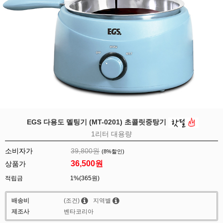
EGS 다용도 멜팅기 (MT-0201) 초콜릿중탕기
1리터 대용량
소비자가
39,800원
(
8
%할인)
36,500
원
상품가
적립금
1%(365원)
배송비
(조건)
지역별
제조사
벤타코리아