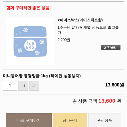
함께 구매하면 좋은 상품!
♥아이스박스(아이스팩포함)
1주문당 1개만/ 개별 상품으로 출고불
가
2,200
원
미니붕어빵 통팥앙금 1kg (하이원 냉동생지)
13,600
원
+1
-1
13,600
총 상품 금액
원
바로 구매하기
장바구니
관심상품