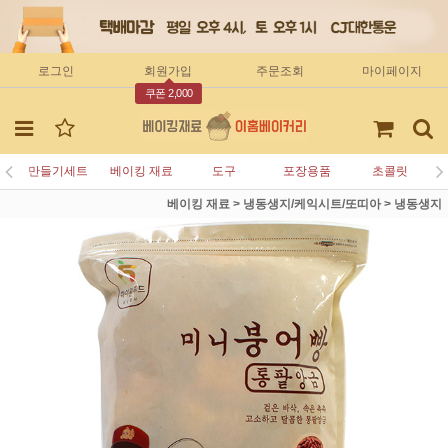
로그인
회원가입
주문조회
마이페이지
쿠폰 2,000
만들기세트
베이킹 재료
도구
포장용품
초콜릿
베이킹 재료
>
냉동생지/케익시트/또띠아
>
냉동생지