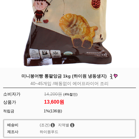
미니붕어빵 통팥앙금 1kg (하이원 냉동생지)
40~45개입 /해동없이 에어프라이어 조리
소비자가
14,200원
(
4
%할인)
13,600
원
상품가
적립금
1%(136원)
배송비
(조건)
지역별
제조사
하이원푸드