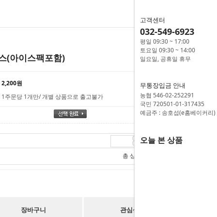
고객센터
032-549-6923
평일 09:30 ~ 17:00
토요일 09:30 ~ 14:00
스(아이스팩포함)
일요일, 공휴일 휴무
2,200원
무통장입금 안내
농협 546-02-252291
1주문당 1개만/ 개별 상품으로 출고불가
국민 720501-01-317435
예금주 : 송호섭(e홈베이커리)
오늘 본 상품
12,900
원
총 상품 금액
12,900
원
장바구니
관심상품