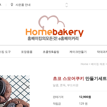
A
신선한 배송 아이스박스 필수구매!
학교 ㆍ 공공기관 후불 주문 안내
방문 수령 안내
8월 택배 배송 안내
이킹 도구
포장용품
초콜릿&필링
케이크만들기
막대과
Home
>
베이킹 재료
초코 스모어쿠키
만들기세트
달콤, 쫀득, 부드러운
판매가격
12,900
원
적립금
129 원