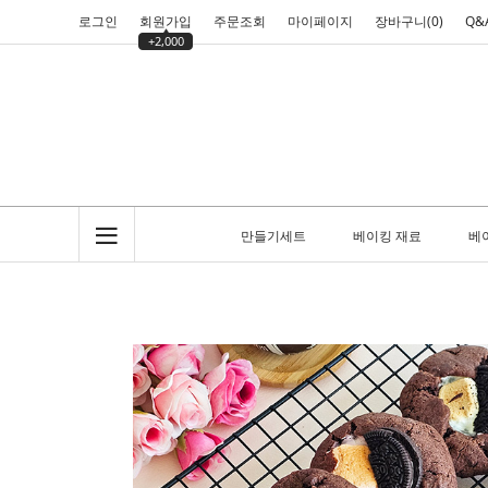
로그인
회원가입
주문조회
마이페이지
장바구니(
0
)
Q&
+2,000
만들기세트
베이킹 재료
베