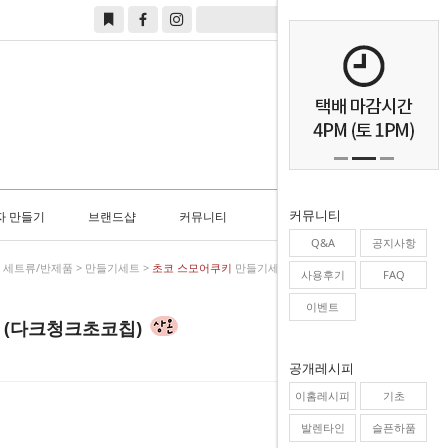
0
커뮤니티
자 만들기
브랜드샵
커뮤니티
Q&A
공지사항
>
세트류/반제품
>
만들기세트
>
초코 스모어쿠키
만들기세트 (다크청크초코칩)
사용후기
FAQ
이벤트
 (다크청크초코칩)
공개레시피
이홈레시피
기초
발렌타인
슬픈하품