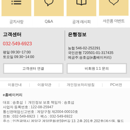
고객센터
은행정보
032-549-6923
농협 546-02-252291
평일 09:30~17:00
국민은행 720501-01-317435
토요일 09:30~14:00
예금주:송호섭(e홈베이커리)
고객센터 연결
비회원 1:1 문의
이용안내
이용약관
개인정보처리방침
PC버전
e홈베이커리
대표 : 송호섭 ㅣ 개인정보 보호 책임자 : 송호섭
사업자 등록번호 : 122-08-25947
통신판매업신고번호 : 계양구청 제2004-00010호
전화 : 032-549-6923 ㅣ 팩스 : 032-549-6922
주소 : 인천광역시 계양구 계양문화로59번길 13, 2층 201호,202호(계산동, 월드
텔)