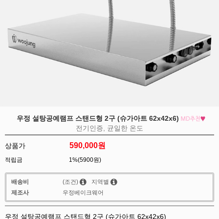
우정 설탕공예램프 스탠드형 2구 (슈가아트 62x42x6)
전기인증, 균일한 온도
590,000
원
상품가
적립금
1%(5900원)
배송비
(조건)
지역별
제조사
우정베이크웨어
우정 설탕공예램프 스탠드형 2구 (슈가아트 62x42x6)