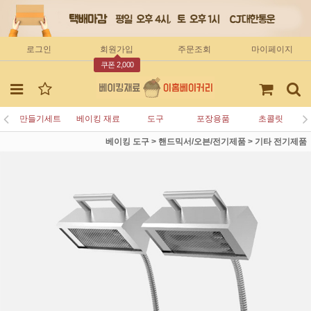
로그인
회원가입
주문조회
마이페이지
쿠폰 2,000
만들기세트
베이킹 재료
도구
포장용품
초콜릿
베이킹 도구
>
핸드믹서/오븐/전기제품
>
기타 전기제품