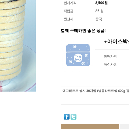
판매가격
8,500
원
적립금
85 원
원산지
중국
함께 구매하면 좋은 상품!
★아이스박
판매가격
특이사항
에그타르트 생지 30개입 (냉동타르트쉘 600g