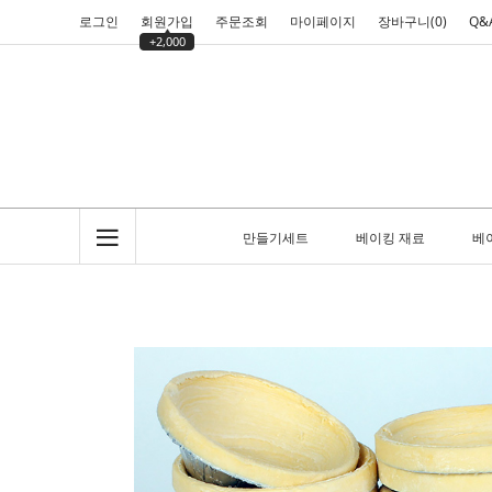
로그인
회원가입
주문조회
마이페이지
장바구니(
0
)
Q&
+2,000
만들기세트
베이킹 재료
베