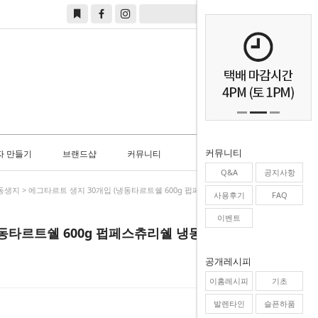
0
커뮤니티
자 만들기
브랜드샵
커뮤니티
Q&A
공지사항
동생지
> 에그타르트 생지 30개입 (냉동타르트쉘 600g 펍페스츄리쉘 냉동생지)
사용후기
FAQ
이벤트
동타르트쉘 600g 펍페스츄리쉘 냉동생지)
공개레시피
이홈레시피
기초
발렌타인
슬픈하품