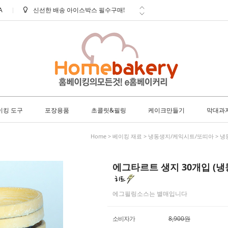
A
학교 ㆍ 공공기관 후불 주문 안내
방문 수령 안내
배송 안내 (토요일에도 택배출고 및
배...
사은품 안내
이킹 도구
포장용품
초콜릿&필링
케이크만들기
막대과
Home
>
베이킹 재료
>
냉동생지/케익시트/또띠아
>
냉
에그타르트 생지 30개입 (냉
에그필링소스는 별매입니다
소비자가
8,900원