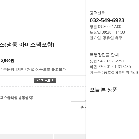
고객센터
032-549-6923
평일 09:30 ~ 17:00
토요일 09:30 ~ 14:00
일요일, 공휴일 휴무
스(냉동 아이스팩포함)
무통장입금 안내
2,500원
농협 546-02-252291
국민 720501-01-317435
1주문당 1개만/ 개별 상품으로 출고불가
예금주 : 송호섭(e홈베이커리)
오늘 본 상품
 펍페스츄리쉘 냉동생지)
8,500
원
총 상품 금액
8,500
원