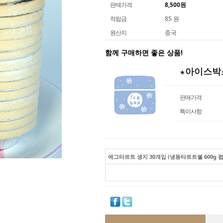
판매가격
8,500
원
적립금
85 원
원산지
중국
함께 구매하면 좋은 상품!
★아이스박
판매가격
특이사항
에그타르트 생지 30개입 (냉동타르트쉘 600g