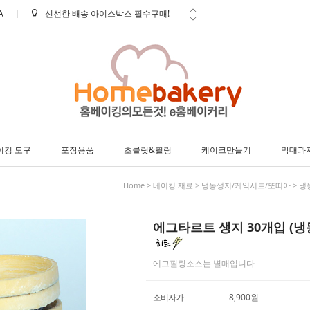
A
학교 ㆍ 공공기관 후불 주문 안내
방문 수령 안내
배송 안내 (토요일에도 택배출고 및
배...
사은품 안내
이킹 도구
포장용품
초콜릿&필링
케이크만들기
막대과
Home
>
베이킹 재료
>
냉동생지/케익시트/또띠아
>
냉
에그타르트 생지 30개입 (냉
에그필링소스는 별매입니다
소비자가
8,900원