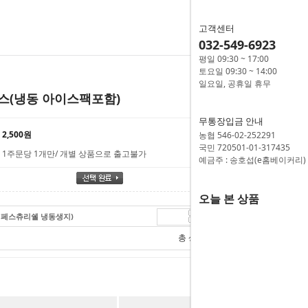
고객센터
032-549-6923
평일 09:30 ~ 17:00
토요일 09:30 ~ 14:00
일요일, 공휴일 휴무
스(냉동 아이스팩포함)
무통장입금 안내
2,500원
농협 546-02-252291
국민 720501-01-317435
1주문당 1개만/ 개별 상품으로 출고불가
예금주 : 송호섭(e홈베이커리)
오늘 본 상품
 펍페스츄리쉘 냉동생지)
8,500
원
총 상품 금액
8,500
원