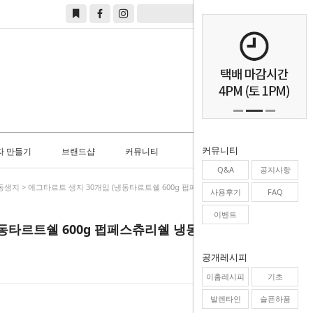
0
커뮤니티
자 만들기
브랜드샵
커뮤니티
Q&A
공지사항
동생지
> 에그타르트 생지 30개입 (냉동타르트쉘 600g 펍페스츄리쉘 냉동생지)
사용후기
FAQ
이벤트
동타르트쉘 600g 펍페스츄리쉘 냉동생지)
공개레시피
이홈레시피
기초
발렌타인
슬픈하품