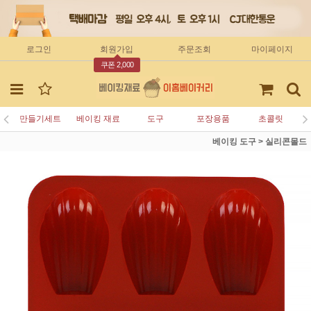
로그인
회원가입
주문조회
마이페이지
쿠폰 2,000
만들기세트
베이킹 재료
도구
포장용품
초콜릿
베이킹 도구
>
실리콘몰드