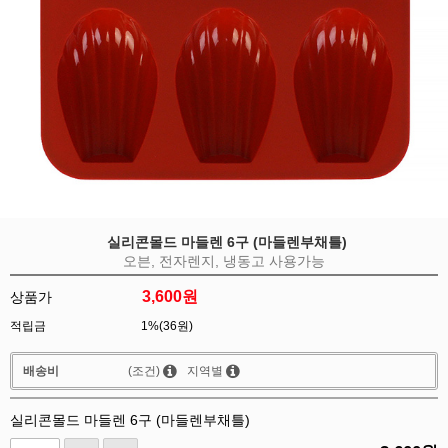
실리콘몰드 마들렌 6구 (마들렌부채틀)
오븐, 전자렌지, 냉동고 사용가능
3,600
원
상품가
적립금
1%(36원)
배송비
(조건)
지역별
실리콘몰드 마들렌 6구 (마들렌부채틀)