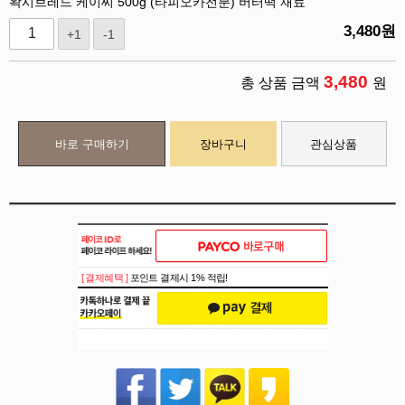
왁시브레드 케이씨 500g (타피오카전분) 버터떡 재료
3,480
원
+1
-1
3,480
총 상품 금액
원
바로 구매하기
장바구니
관심상품
[ 결제혜택 ]
포인트 결제시 1% 적립!