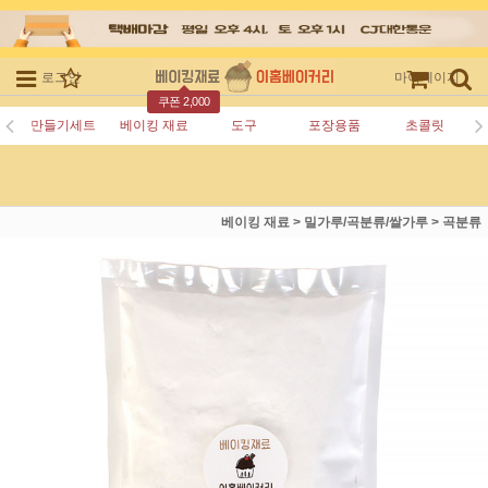
로그인
회원가입
주문조회
마이페이지
쿠폰 2,000
만들기세트
베이킹 재료
도구
포장용품
초콜릿
베이킹 재료
>
밀가루/곡분류/쌀가루
>
곡분류