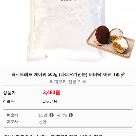
왁시브레드 케이씨 500g (타피오카전분) 버터떡 재료
타피오카 전분 가루
3,480
원
상품가
적립금
1%(34원)
배송비
(조건)
지역별
제조사
선인