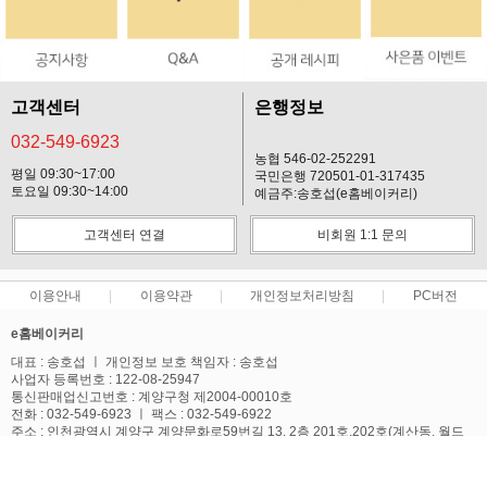
고객센터
은행정보
032-549-6923
농협 546-02-252291
평일 09:30~17:00
국민은행 720501-01-317435
토요일 09:30~14:00
예금주:송호섭(e홈베이커리)
고객센터 연결
비회원 1:1 문의
이용안내
이용약관
개인정보처리방침
PC버전
e홈베이커리
대표 : 송호섭 ㅣ 개인정보 보호 책임자 : 송호섭
사업자 등록번호 : 122-08-25947
통신판매업신고번호 : 계양구청 제2004-00010호
전화 : 032-549-6923 ㅣ 팩스 : 032-549-6922
주소 : 인천광역시 계양구 계양문화로59번길 13, 2층 201호,202호(계산동, 월드
텔)
사업자정보확인