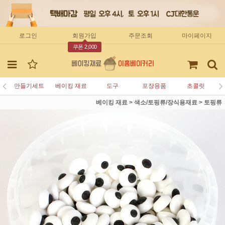
로그인
회원가입
주문조회
마이페이지
쿠폰 2,000
만들기세트
베이킹 재료
도구
포장용품
초콜릿
베이킹 재료
>
색소/토핑류/장식용재료
>
토핑류