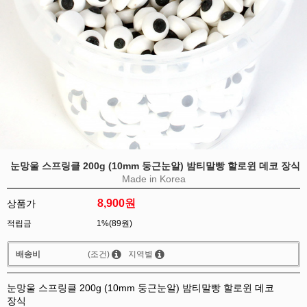
눈망울 스프링클 200g (10mm 둥근눈알) 밤티말빵 할로윈 데코 장식
Made in Korea
8,900
원
상품가
적립금
1%(89원)
배송비
(조건)
지역별
눈망울 스프링클 200g (10mm 둥근눈알) 밤티말빵 할로윈 데코
장식