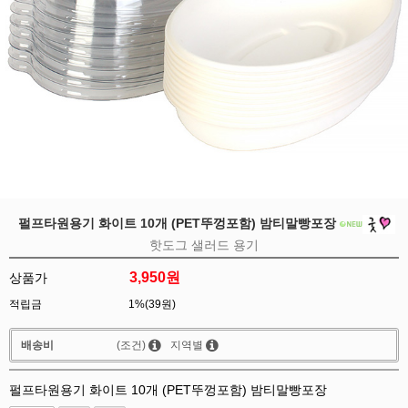
펄프타원용기 화이트 10개 (PET뚜껑포함) 밤티말빵포장
핫도그 샐러드 용기
3,950
원
상품가
적립금
1%(39원)
배송비
(조건)
지역별
펄프타원용기 화이트 10개 (PET뚜껑포함) 밤티말빵포장