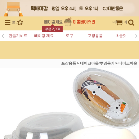
로그인
회원가입
주문조회
마이페이지
쿠폰 2,000
만들기세트
베이킹 재료
도구
포장용품
초콜릿
포장용품
>
테이크아웃/투명용기
>
테이크아웃