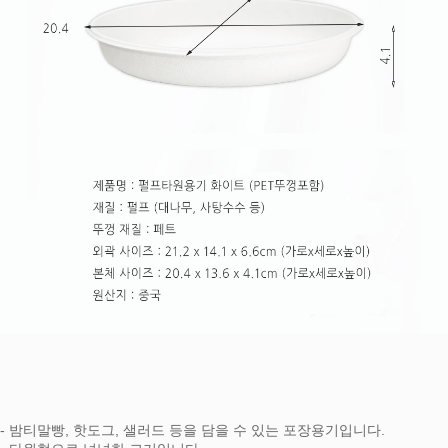
- 밤티말빵, 핫도그, 샐러드 등을 담을 수 있는 포장용기입니다.