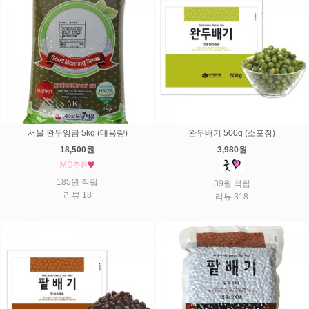
서울 완두앙금 5kg (대용량)
완두배기 500g (소포장)
18,500원
3,980원
185원 적립
39원 적립
리뷰 18
리뷰 318