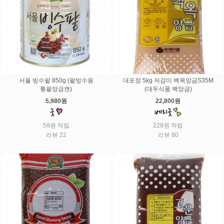
서울 빙수팥 850g (팥빙수용
대포장 5kg 저감미 백옥앙금S35M
통팥앙금캔)
(대두식품 백앙금)
5,980원
22,800원
59원 적립
228원 적립
리뷰 22
리뷰 80