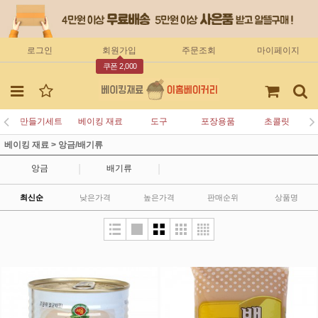
로그인
회원가입
주문조회
마이페이지
쿠폰 2,000
만들기세트
베이킹 재료
도구
포장용품
초콜릿
베이킹 재료
>
앙금/배기류
|
|
앙금
배기류
최신순
낮은가격
높은가격
판매순위
상품명