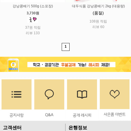
강낭콩배기 500g (소포장)
대두식품 강낭콩배기 2kg (대용량)
(품절)
3,730원
108원 적립
리뷰 60
37원 적립
리뷰 133
1
고객센터
은행정보