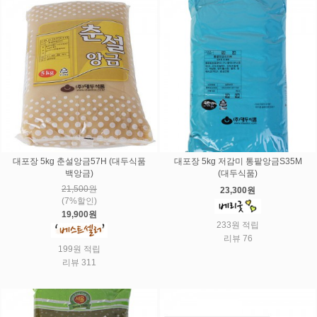
대포장 5kg 춘설앙금57H (대두식품
대포장 5kg 저감미 통팥앙금S35M
백앙금)
(대두식품)
21,500원
23,300원
(7%할인)
19,900원
233원 적립
리뷰 76
199원 적립
리뷰 311