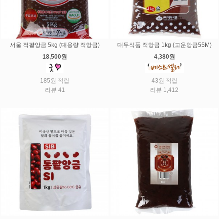
서울 적팥앙금 5kg (대용량 적앙금)
대두식품 적앙금 1kg (고운앙금55M)
18,500원
4,380원
185원 적립
43원 적립
리뷰 41
리뷰 1,412