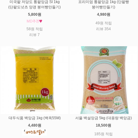
미국팥 저당도 통팥앙금 SI 1kg
프리미엄 통팥앙금 1kg (단팥빵
(단팥도넛츠 양갱 붕어빵만들기)
붕어빵만들기)
5,800원
4,980원
49원 적립
58원 적립
리뷰 354
리뷰 7
대두식품 백앙금 1kg (백옥55M)
서울 백설앙금 5kg (대용량 백앙금)
4,480원
18,500원
185원 적립