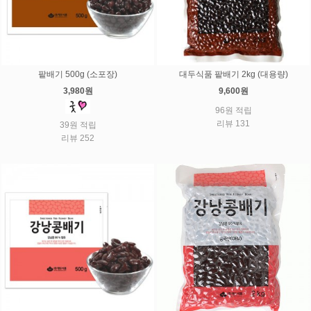
팥배기 500g (소포장)
대두식품 팥배기 2kg (대용량)
3,980원
9,600원
96원 적립
리뷰 131
39원 적립
리뷰 252