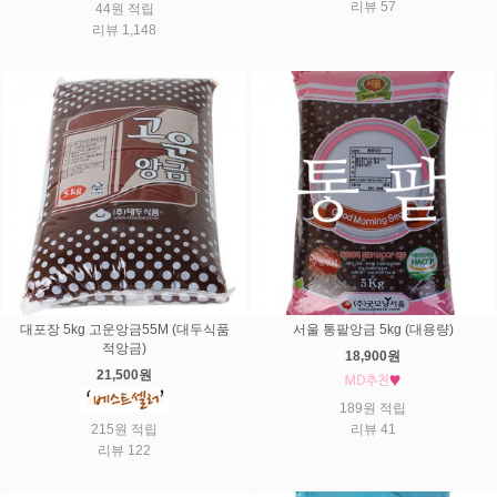
리뷰 57
44원 적립
리뷰 1,148
대포장 5kg 고운앙금55M (대두식품
서울 통팥앙금 5kg (대용량)
적앙금)
18,900원
21,500원
189원 적립
215원 적립
리뷰 41
리뷰 122