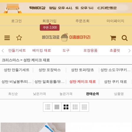
로그인
회원가입
주문조회
마이페이지
쿠폰 2,000
만들기세트
베이킹 재료
도구
포장용품
초콜릿
크리스마스
>
성탄 케이크 재료
|
|
|
성탄 만들기세트
성탄 포장박스
성탄 토퍼/양초
성탄 소도구/쿠키커터
|
|
|
성탄 비닐봉투/리본/스티커
성탄 일회용틀/유산지
성탄 케이크 재료
성탄 쿠키 재료
최신순
낮은가격
높은가격
판매순위
상품명