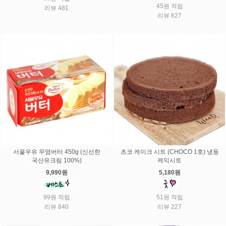
45원 적립
리뷰 481
리뷰 627
서울우유 무염버터 450g (신선한
초코 케이크 시트 (CHOCO 1호) 냉동
국산유크림 100%)
케익시트
9,990원
5,180원
99원 적립
51원 적립
리뷰 840
리뷰 227