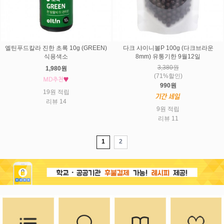
엘틴푸드칼라 진한 초록 10g (GREEN)
다크 샤이니볼P 100g (다크브라운
식용색소
8mm) 유통기한 9월12일
3,380원
1,980원
(71%할인)
990원
19원 적립
리뷰 14
9원 적립
리뷰 11
1
2