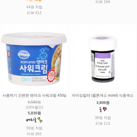
리뷰 194
44원 적립
리뷰 412
사용하기 간편한 덴마크 사워크림 450g
아이싱칼라 (윌튼색소 violet) 식용색소
6,580원
3,900원
(10%할인)
5,930원
39원 적립
리뷰 213
59원 적립
리뷰 282