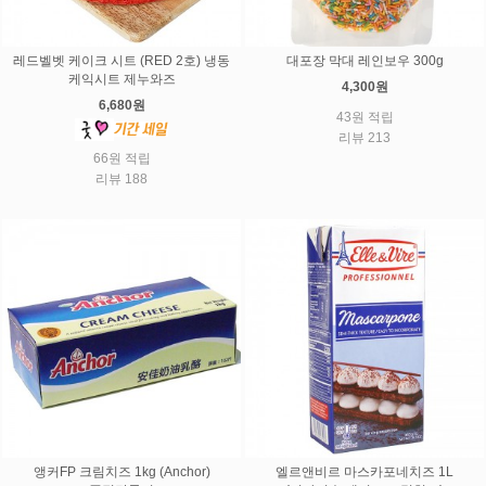
레드벨벳 케이크 시트 (RED 2호) 냉동
대포장 막대 레인보우 300g
케익시트 제누와즈
4,300원
6,680원
43원 적립
리뷰 213
66원 적립
리뷰 188
앵커FP 크림치즈 1kg (Anchor)
엘르앤비르 마스카포네치즈 1L