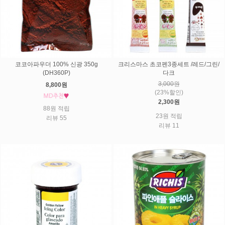
코코아파우더 100% 신광 350g
크리스마스 초코펜3종세트 /레드/그린/
(DH360P)
다크
3,000원
8,800원
(23%할인)
2,300원
88원 적립
23원 적립
리뷰 55
리뷰 11