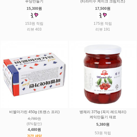
푸딩만들기
(티라미수 케이크 크림치즈)
15,300원
17,500원
153원 적립
175원 적립
리뷰 403
리뷰 191
비엘마가린 450g (트랜스 프리)
병체리 375g (꼭지 레드체리)
케익만들기 재료
4,780원
(6%할인)
5,380원
4,480원
53원 적립