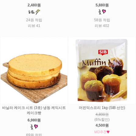
2,480원
5,880원
24원 적립
58원 적립
리뷰 41
리뷰 402
바닐라 케이크 시트 (3호) 냉동 케익시트
머핀믹스프리 1kg (SIB 선인)
케이크빵
4,800원
(6%할인)
6,980원
4,500원
69원 적립