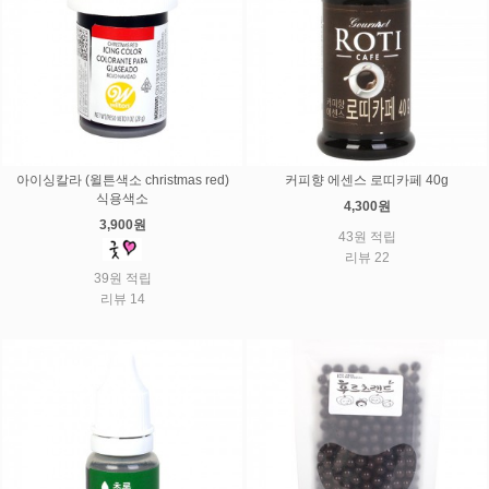
아이싱칼라 (윌튼색소 christmas red)
커피향 에센스 로띠카페 40g
식용색소
4,300원
3,900원
43원 적립
리뷰 22
39원 적립
리뷰 14