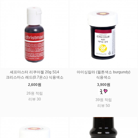
셰프마스터 리쿠아젤 20g S14
아이싱칼라 (윌튼색소 burgundy)
크리스마스 레드(0.7온스) 식용색소
식용색소
2,600원
3,900원
26원 적립
리뷰 30
39원 적립
리뷰 50