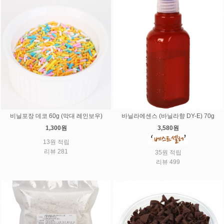
비닐포장 데코 60g (막대 레인보우)
바닐라에센스 (바닐라향 DY-E) 70g
1,300원
3,580원
13원 적립
리뷰 281
35원 적립
리뷰 499