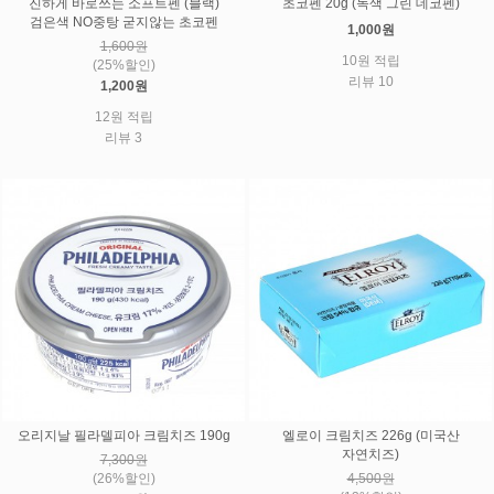
진하게 바로쓰는 소프트펜 (블랙)
초코펜 20g (녹색 그린 데코펜)
검은색 NO중탕 굳지않는 초코펜
1,000원
1,600원
10원 적립
(25%할인)
리뷰 10
1,200원
12원 적립
리뷰 3
오리지날 필라델피아 크림치즈 190g
엘로이 크림치즈 226g (미국산
자연치즈)
7,300원
(26%할인)
4,500원