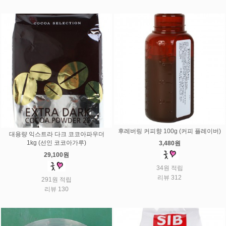
후레버링 커피향 100g (커피 플레이버)
대용량 익스트라 다크 코코아파우더
1kg (선인 코코아가루)
3,480원
29,100원
34원 적립
리뷰 312
291원 적립
리뷰 130