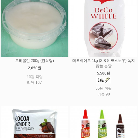
트리몰린 200g (전화당)
데코화이트 1kg (SIB 데코스노우) 녹지
않는 분당
2,650원
5,500원
26원 적립
리뷰 167
55원 적립
리뷰 90