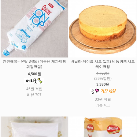
간편해요~ 온탑 340g (거품낸 제과제빵
바닐라 케이크 시트 (1호) 냉동 케익시트
휘핑크림)
케이크빵
4,780원
4,500원
(29%할인)
3,380원
45원 적립
리뷰 707
33원 적립
리뷰 411