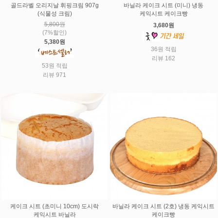
골드라벨 오리지날 휘핑크림 907g
바닐라 케이크 시트 (미니) 냉동
(식물성 크림)
케익시트 케이크빵
5,800원
3,680원
(7%할인)
5,380원
36원 적립
리뷰 162
53원 적립
리뷰 971
케이크 시트 (초미니 10cm) 도시락
바닐라 케이크 시트 (2호) 냉동 케익시트
케익시트 바닐라
케이크빵