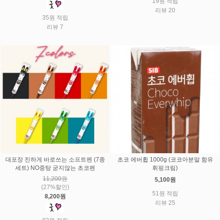
19원 적립
리뷰 20
35원 적립
리뷰 7
대포장 진하게 바로쓰는 소프트펜 (7종
초코 에버휩 1000g (코코아분말 함유
세트) NO중탕 굳지않는 초코펜
휘핑크림)
11,200원
5,100원
(27%할인)
51원 적립
8,200원
리뷰 25