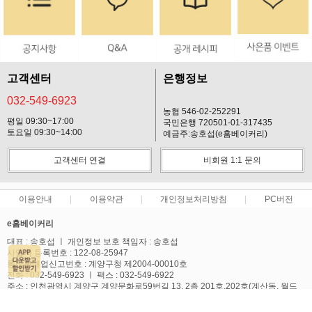
고객센터
은행정보
032-549-6923
농협 546-02-252291
평일 09:30~17:00
국민은행 720501-01-317435
토요일 09:30~14:00
예금주:송호섭(e홈베이커리)
고객센터 연결
비회원 1:1 문의
이용안내
이용약관
개인정보처리방침
PC버전
e홈베이커리
대표 : 송호섭 ㅣ 개인정보 보호 책임자 : 송호섭
사업자 등록번호 : 122-08-25947
통신판매업신고번호 : 계양구청 제2004-00010호
전화 : 032-549-6923 ㅣ 팩스 : 032-549-6922
주소 : 인천광역시 계양구 계양문화로59번길 13, 2층 201호,202호(계산동, 월드
텔)