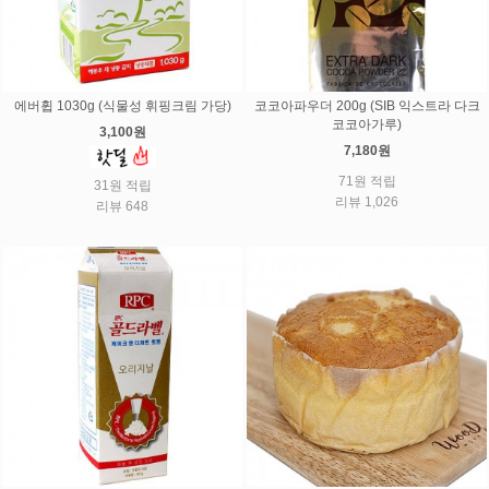
에버휩 1030g (식물성 휘핑크림 가당)
코코아파우더 200g (SIB 익스트라 다크
코코아가루)
3,100원
7,180원
71원 적립
31원 적립
리뷰 1,026
리뷰 648