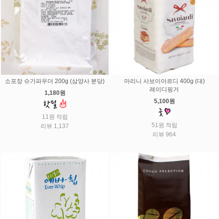
소포장 슈가파우더 200g (삼양사 분당)
마리니 사보이아르디 400g (대)
레이디핑거
1,180원
5,100원
11원 적립
51원 적립
리뷰 1,137
리뷰 964