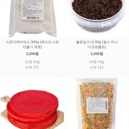
스폰지케익믹스 300g (케이크 시트
블로섬 다크 50g (컬스 미니
만들기 재료)
다크초콜릿)
2,200원
2,450원
22원 적립
24원 적립
리뷰 237
리뷰 121