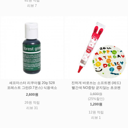
82원 적립
리뷰 7
셰프마스터 리쿠아젤 20g S28
진하게 바로쓰는 소프트펜 (레드)
포레스트 그린(0.7온스) 식용색소
빨간색 NO중탕 굳지않는 초코펜
1,600원
2,600원
(25%할인)
26원 적립
1,200원
리뷰 31
12원 적립
리뷰 1