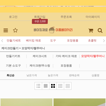
로그인
회원가입
주문조회
마이페이지
쿠폰 2,000
만들기세트
베이킹 재료
도구
포장용품
초콜릿
케이크만들기
>
모양깍지/짤주머니
|
|
|
만들기키트
케이크시트
기타 케이크 재료
모양깍지/짤주머니
|
|
|
기본 소도구
케이크팬/무스링
포장용품
최신순
낮은가격
높은가격
판매순위
상품명