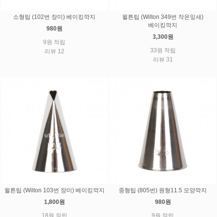
소형팁 (102번 장미) 베이킹깍지
윌튼팁 (Wilton 349번 작은잎새)
베이킹깍지
980원
3,300원
9원 적립
33원 적립
리뷰 12
리뷰 31
윌튼팁 (Wilton 103번 장미) 베이킹깍지
중형팁 (805번) 원형11.5 모양깍지
1,800원
980원
18원 적립
9원 적립