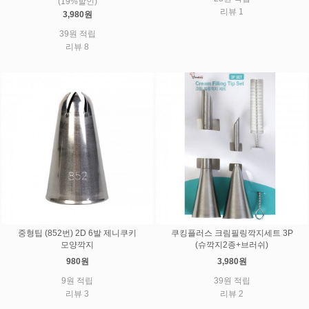
(19%할인)
리뷰 1
3,980원
39원 적립
리뷰 8
중형팁 (852번) 2D 6발 제니쿠키
쿠킹플러스 크림필링깍지세트 3P
모양깍지
(슈깍지2종+브러쉬)
980원
3,980원
9원 적립
39원 적립
리뷰 3
리뷰 2