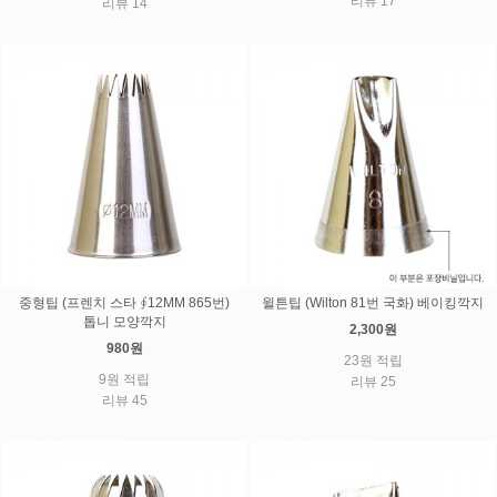
리뷰 17
리뷰 14
중형팁 (프렌치 스타 ∮12MM 865번)
윌튼팁 (Wilton 81번 국화) 베이킹깍지
톱니 모양깍지
2,300원
980원
23원 적립
9원 적립
리뷰 25
리뷰 45