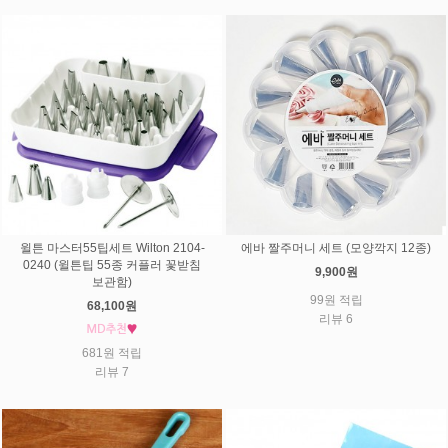
에바 짤주머니 세트 (모양깍지 12종)
윌튼 마스터55팁세트 Wilton 2104-
0240 (윌튼팁 55종 커플러 꽃받침
9,900원
보관함)
99원 적립
68,100원
리뷰 6
681원 적립
리뷰 7