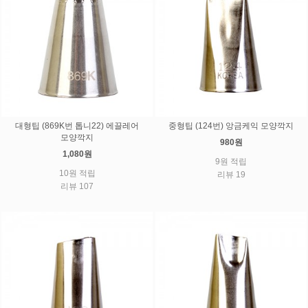
대형팁 (869K번 톱니22) 에끌레어
중형팁 (124번) 앙금케익 모양깍지
모양깍지
980원
1,080원
9원 적립
10원 적립
리뷰 19
리뷰 107