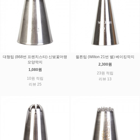
대형팁 (868번 프렌치스타) 신벚꽃머랭
윌튼팁 (Wilton 21번 별) 베이킹깍지
모양깍지
2,300원
1,080원
23원 적립
10원 적립
리뷰 13
리뷰 25