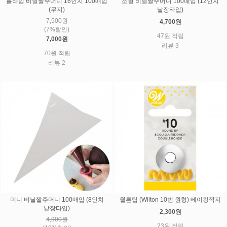
롤타입 비닐짤주머니 16인치 100매입
소형 비닐짤주머니 100매입 (12인치
(무지)
낱장타입)
7,500원
4,700원
(7%할인)
47원 적립
7,000원
리뷰 3
70원 적립
리뷰 2
미니 비닐짤주머니 100매입 (8인치
윌튼팁 (Wilton 10번 원형) 베이킹깍지
낱장타입)
2,300원
4,900원
23원 적립