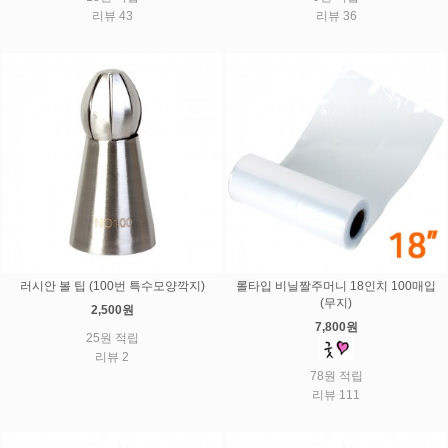
리뷰 43
리뷰 36
러시안 볼 팁 (100번 특수모양깍지)
롤타입 비닐짤주머니 18인치 100매입
(무지)
2,500원
7,800원
25원 적립
리뷰 2
78원 적립
리뷰 111