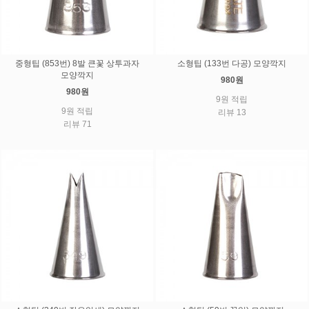
중형팁 (853번) 8발 큰꽃 상투과자
소형팁 (133번 다공) 모양깍지
모양깍지
980원
980원
9원 적립
9원 적립
리뷰 13
리뷰 71