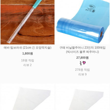
에바 팁브러쉬 (21cm 긴 모양깍지솔)
구떼 비닐짤주머니 23인치 100매입
(빅사이즈 블루 짜주머니)
1,800원
27,800원
18원 적립
리뷰 2
278원 적립
리뷰 9