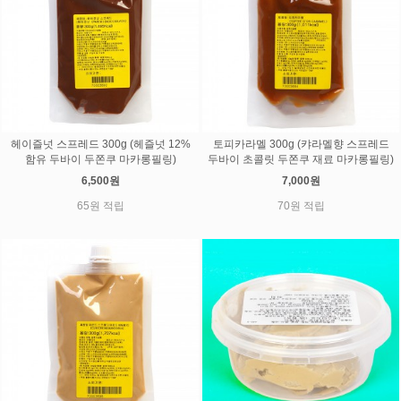
헤이즐넛 스프레드 300g (헤즐넛 12%
토피카라멜 300g (캬라멜향 스프레드
함유 두바이 두쫀쿠 마카롱필링)
두바이 초콜릿 두쫀쿠 재료 마카롱필링)
6,500원
7,000원
65원 적립
70원 적립