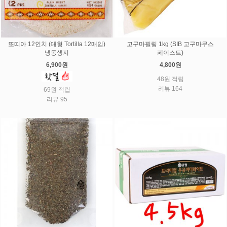
또띠아 12인치 (대형 Tortilla 12매입)
고구마필링 1kg (SIB 고구마무스
냉동생지
페이스트)
6,900원
4,800원
48원 적립
리뷰 164
69원 적립
리뷰 95