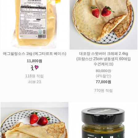
에그필링소스 1kg (에그타르트 베이스)
대포장 스윗버터 크레페 2.4kg
(프랑스산 25cm 냉동생지 60매입
11,800원
수건케이크)
80,000원
118원 적립
(4%할인)
리뷰 23
77,000원
770원 적립