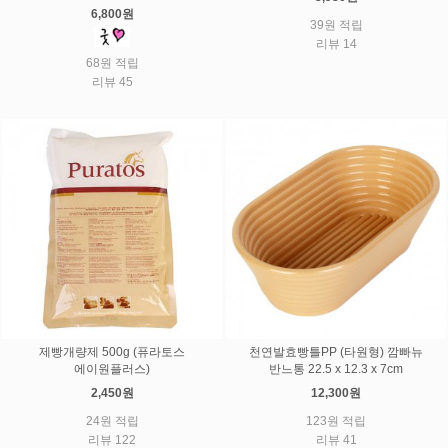
6,800원
39원 적립
리뷰 14
68원 적립
리뷰 45
제빵개량제 500g (퓨라토스
천연발효빵틀PP (타원형) 깜빠뉴
에이원플러스)
반느통 22.5 x 12.3 x 7cm
2,450원
12,300원
24원 적립
123원 적립
리뷰 122
리뷰 41