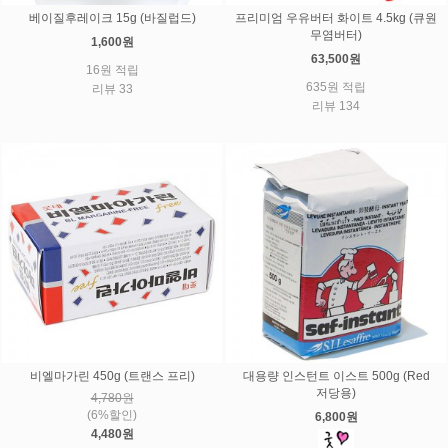
베이질후레이크 15g (바질럽드)
프리미엄 우유버터 화이트 4.5kg (큐원
무염버터)
1,600원
63,500원
16원 적립
635원 적립
리뷰 33
리뷰 134
비엘마가린 450g (트랜스 프리)
대용량 인스턴트 이스트 500g (Red
저당용)
4,780원
(6%할인)
6,800원
4,480원