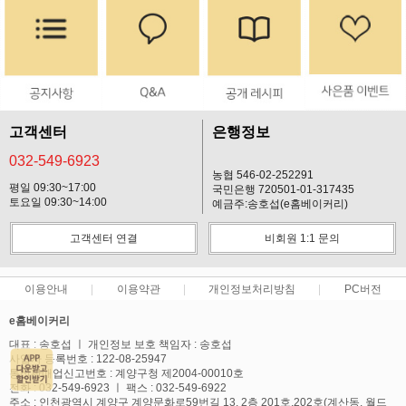
고객센터
은행정보
032-549-6923
농협 546-02-252291
평일 09:30~17:00
국민은행 720501-01-317435
토요일 09:30~14:00
예금주:송호섭(e홈베이커리)
고객센터 연결
비회원 1:1 문의
이용안내
이용약관
개인정보처리방침
PC버전
e홈베이커리
대표 : 송호섭 ㅣ 개인정보 보호 책임자 : 송호섭
사업자 등록번호 : 122-08-25947
통신판매업신고번호 : 계양구청 제2004-00010호
전화 : 032-549-6923 ㅣ 팩스 : 032-549-6922
주소 : 인천광역시 계양구 계양문화로59번길 13, 2층 201호,202호(계산동, 월드