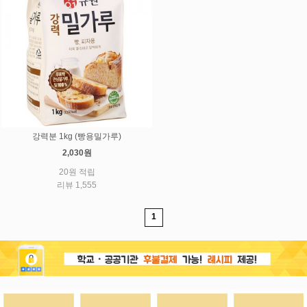
강력분 1kg (빵용밀가루)
2,030원
20원 적립
리뷰 1,555
1