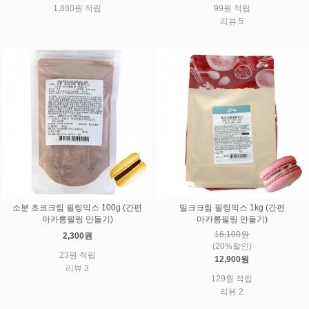
1,880원 적립
99원 적립
리뷰 5
소분 초코크림 필링믹스 100g (간편
밀크크림 필링믹스 1kg (간편
마카롱필링 만들기)
마카롱필링 만들기)
16,100원
2,300원
(20%할인)
23원 적립
12,900원
리뷰 3
129원 적립
리뷰 2