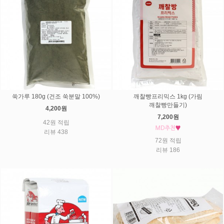
쑥가루 180g (건조 쑥분말 100%)
깨찰빵프리믹스 1kg (가림
깨찰빵만들기)
4,200원
7,200원
42원 적립
리뷰 438
72원 적립
리뷰 186