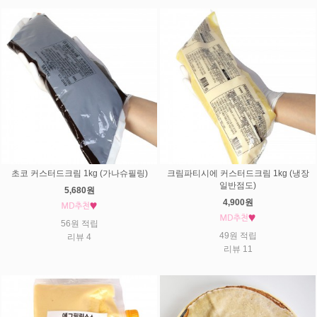
초코 커스터드크림 1kg (가나슈필링)
크림파티시에 커스터드크림 1kg (냉장
일반점도)
5,680원
4,900원
56원 적립
49원 적립
리뷰 4
리뷰 11