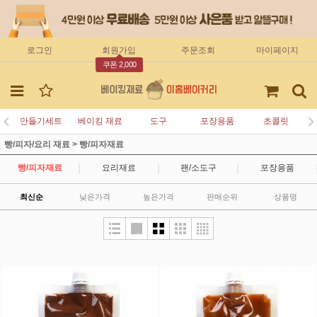
로그인
회원가입
주문조회
마이페이지
쿠폰 2,000
만들기세트
베이킹 재료
도구
포장용품
초콜릿
빵/피자/요리 재료
>
빵/피자재료
|
|
|
빵/피자재료
요리재료
팬/소도구
포장용품
최신순
낮은가격
높은가격
판매순위
상품명