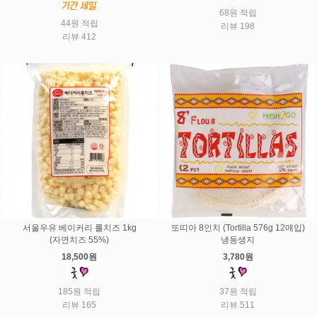
68원 적립
44원 적립
리뷰 198
리뷰 412
서울우유 베이커리 롤치즈 1kg
또띠아 8인치 (Tortilla 576g 12매입)
(자연치즈 55%)
냉동생지
18,500원
3,780원
185원 적립
37원 적립
리뷰 165
리뷰 511