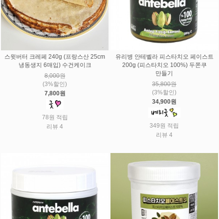
스윗버터 크레페 240g (프랑스산 25cm
유리병 안테벨라 피스타치오 페이스트
냉동생지 6매입) 수건케이크
200g (피스타치오 100%) 두쫀쿠
만들기
8,000원
(3%할인)
35,800원
(3%할인)
7,800원
34,900원
78원 적립
349원 적립
리뷰 4
리뷰 4