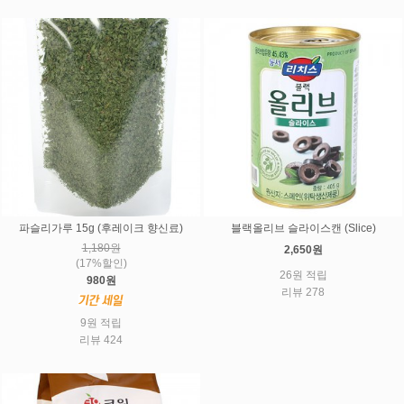
파슬리가루 15g (후레이크 향신료)
블랙올리브 슬라이스캔 (Slice)
1,180원
2,650원
(17%할인)
26원 적립
980원
리뷰 278
9원 적립
리뷰 424