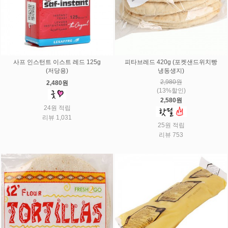
사프 인스턴트 이스트 레드 125g
피타브레드 420g (포켓샌드위치빵
(저당용)
냉동생지)
2,980원
2,480원
(13%할인)
2,580원
24원 적립
리뷰 1,031
25원 적립
리뷰 753