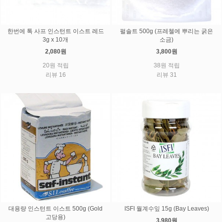
한번에 톡 사프 인스턴트 이스트 레드
펄솔트 500g (프레첼에 뿌리는 굵은
3g x 10개
소금)
2,080원
3,800원
20원 적립
38원 적립
리뷰 16
리뷰 31
대용량 인스턴트 이스트 500g (Gold
ISFI 월계수잎 15g (Bay Leaves)
고당용)
3,980원