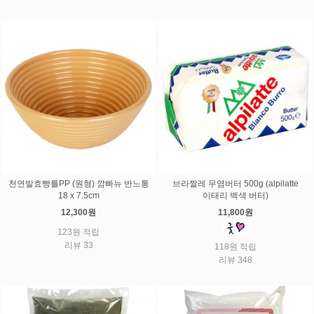
천연발효빵틀PP (원형) 깜빠뉴 반느통
브라짤레 무염버터 500g (alpilatte
18 x 7.5cm
이태리 백색 버터)
12,300원
11,800원
123원 적립
리뷰 33
118원 적립
리뷰 348