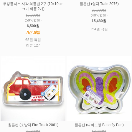
쿠킹플러스 사각 와플팬 2구 (10x10cm
윌튼팬 (열차 Train 2076)
크기 와플 2개)
25,800원
15,800원
(40%할인)
(59%할인)
15,480원
6,500원
154원 적립
65원 적립
리뷰 127
윌튼팬 (소방차 Fire Truck 2061)
윌튼팬 (나비모양 Butterfly Pan)
25,800원
18,060원