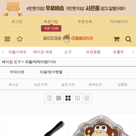
로그인
회원가입
주문조회
마이페이지
쿠폰 2,000
만들기세트
베이킹 재료
도구
포장용품
초콜릿
베이킹 도구
>
와플/캐릭터팬/기타
|
|
캐릭터팬
와플/붕어빵틀
최신순
낮은가격
높은가격
판매순위
상품명