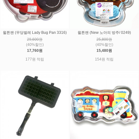
윌튼팬 (무당벌레 Lady Bug Pan 3316)
윌튼팬 (New 노아의 방주/ 0249)
29,600원
25,800원
(40%할인)
(40%할인)
17,760원
15,480원
177원 적립
154원 적립