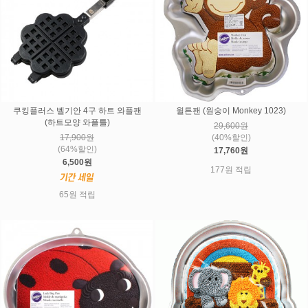
쿠킹플러스 벨기안 4구 하트 와플팬
윌튼팬 (원숭이 Monkey 1023)
(하트모양 와플틀)
29,600원
17,900원
(40%할인)
(64%할인)
17,760원
6,500원
177원 적립
65원 적립