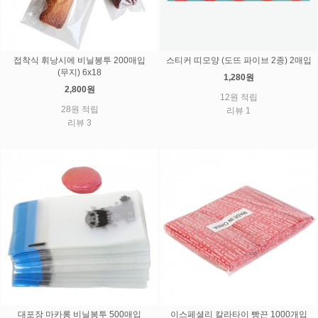
접착식 휘낭시에 비닐봉투 200매입
스티커 띠모양 (도뜨 파이브 2종) 2매입
(무지) 6x18
1,280원
2,800원
12원 적립
28원 적립
리뷰 1
리뷰 3
대포장 마카롱 비닐봉투 500매입
이스페셜리 칼라타이 빵끈 1000개입