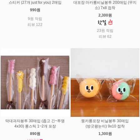
스티커 (27개 just for you) 2매입
대포장 마카롱비닐봉투 200매입 (무지
소) 7x8 접착
990원
2,300원
9원 적립
리뷰 122
23원 적립
리뷰 62
막대과자봉투 30매입 (좁고 긴~투명
뚱카롱포장 비닐봉투 30매입
4x30) 롱스틱 1~2개 포장
(방긋왕눈이) 9x10 접착
890원
1,300원