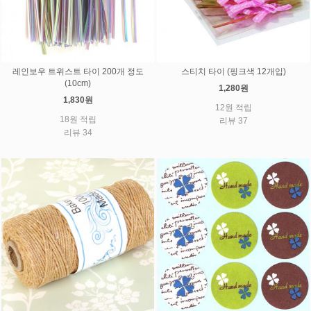
레인보우 트위스트 타이 200개 정도
스티치 타이 (핑크색 12개입)
(10cm)
1,280원
1,830원
12원 적립
18원 적립
리뷰 37
리뷰 34