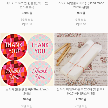
베이커즈 트와인 한롤 (단색 노끈)
스티커 네잎클로버 3종 (Hand made
크라프트색
28mm 원형)
3,990원
990원
39원 적립
9원 적립
리뷰 38
리뷰 40
스티커 (원형땡큐 6종 Thank You)
접착식 막대과자봉투 200매 (투명무지
2매입
6x15) 미니롱스틱 3줄
990원
2,200원
9원 적립
22원 적립