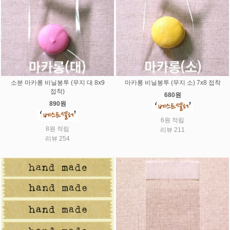
소분 마카롱 비닐봉투 (무지 대 8x9
마카롱 비닐봉투 (무지 소) 7x8 접착
접착)
680원
890원
6원 적립
8원 적립
리뷰 211
리뷰 254