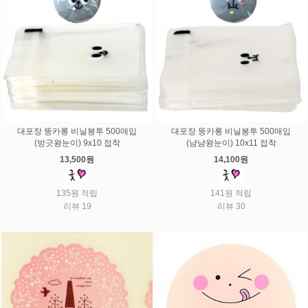
대포장 뚱카롱 비닐봉투 500매입
대포장 뚱카롱 비닐봉투 500매입
(방긋왕눈이) 9x10 접착
(냠냠왕눈이) 10x11 접착
13,500원
14,100원
135원 적립
141원 적립
리뷰 19
리뷰 30