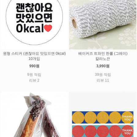
원형 스티커 (괜찮아요 맛있으면 0kcal)
베이커즈 트와인 한롤 (그레이)
10개입
칼라노끈
990원
3,990원
9원 적립
39원 적립
리뷰 2
리뷰 11