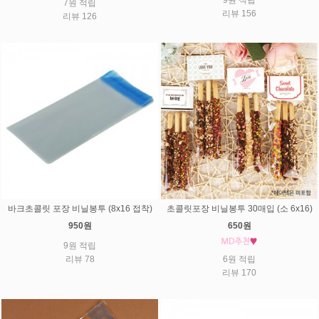
7원 적립
리뷰 156
리뷰 126
바크초콜릿 포장 비닐봉투 (8x16 접착)
초콜릿포장 비닐봉투 30매입 (소 6x16)
950원
650원
9원 적립
리뷰 78
6원 적립
리뷰 170