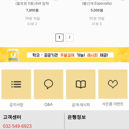
(할로윈 5종) 8x9 접착
(빨간색 Especially)
7,800원
5,500원
78원 적립
55원 적립
리뷰 2
리뷰 3
1
2
고객센터
은행정보
032-549-6923