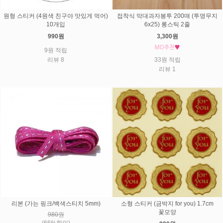
원형 스티커 (4원색 친구야 맛있게 먹어)
접착식 막대과자봉투 200매 (투명무지
10개입
6x25) 롱스틱 2줄
990원
3,300원
9원 적립
리뷰 8
33원 적립
리뷰 1
리본 (가는 핑크/백색스티치 5mm)
소형 스티커 (금박지 for you) 1.7cm
꽃모양
980원
(66%할인)