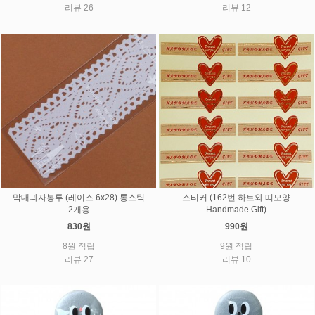
리뷰 26
리뷰 12
막대과자봉투 (레이스 6x28) 롱스틱
스티커 (162번 하트와 띠모양
2개용
Handmade Gift)
830원
990원
8원 적립
9원 적립
리뷰 27
리뷰 10