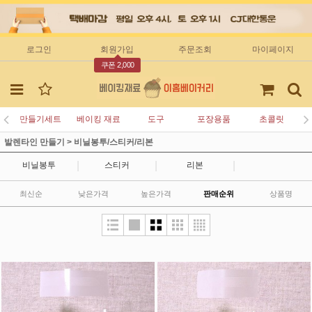
로그인
회원가입
주문조회
마이페이지
쿠폰 2,000
만들기세트
베이킹 재료
도구
포장용품
초콜릿
발렌타인 만들기
>
비닐봉투/스티커/리본
|
|
|
비닐봉투
스티커
리본
최신순
낮은가격
높은가격
판매순위
상품명