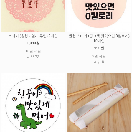
스티커 (원형도일리 투명) 2매입
원형 스티커 (핑크색 맛있으면 0칼로리)
10개입
1,090원
990원
10원 적립
9원 적립
리뷰 72
리뷰 8