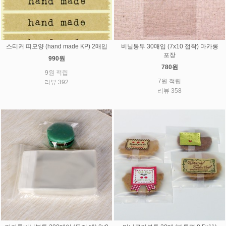
스티커 띠모양 (hand made KP) 2매입
비닐봉투 30매입 (7x10 접착) 마카롱
포장
990원
780원
9원 적립
7원 적립
리뷰 392
리뷰 358