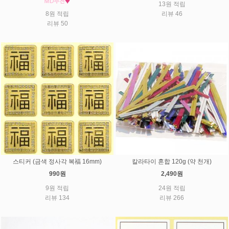
13원 적립
8원 적립
리뷰 46
리뷰 50
스티커 (금색 정사각 복福 16mm)
칼라타이 혼합 120g (약 천개)
990원
2,490원
9원 적립
24원 적립
리뷰 134
리뷰 266