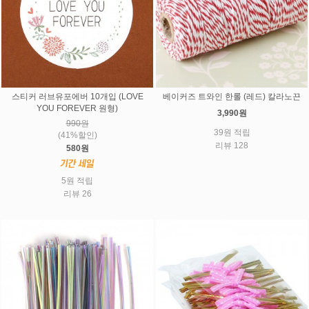
스티커 러브유포에버 10개입 (LOVE
베이커즈 트와인 한롤 (레드) 칼라노끈
YOU FOREVER 원형)
3,990원
990원
39원 적립
(41%할인)
리뷰 128
580원
5원 적립
리뷰 26