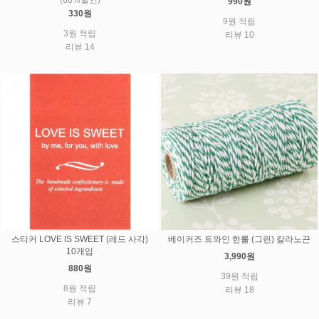
990원
330원
9원 적립
3원 적립
리뷰 10
리뷰 14
스티커 LOVE IS SWEET (레드 사각)
베이커즈 트와인 한롤 (그린) 칼라노끈
10개입
3,990원
880원
39원 적립
8원 적립
리뷰 18
리뷰 7