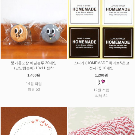
뚱카롱포장 비닐봉투 30매입
스티커 (HOMEMADE 화이트&초코
(냠냠왕눈이) 10x11 접착
정사각) 10개입
1,400원
1,290원
14원 적립
리뷰 53
12원 적립
리뷰 54