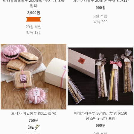
마카롱비닐봉투 200매입 (무지 대) 8x9
미니쿠키봉투 20매 (반투명 8.5x11)
접착
990원
2,900원
9원 적립
리뷰 209
29원 적립
리뷰 182
모나카 비닐봉투 (9x11 접착)
막대과자봉투 30매입 (투명 6x29)
롱스틱 2~3개 포장
750원
990원
9원 적립