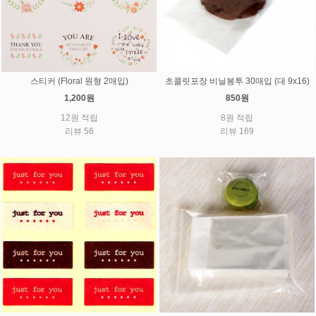
스티커 (Floral 원형 2매입)
초콜릿포장 비닐봉투 30매입 (대 9x16)
1,200원
850원
12원 적립
8원 적립
리뷰 56
리뷰 169