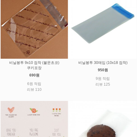
비닐봉투 9x10 접착 (불문초코)
비닐봉투 30매입 (10x18 접착)
쿠키포장
950원
690원
9원 적립
6원 적립
리뷰 125
리뷰 110