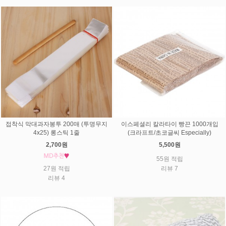
접착식 막대과자봉투 200매 (투명무지
이스페셜리 칼라타이 빵끈 1000개입
4x25) 롱스틱 1줄
(크라프트/초코글씨 Especially)
2,700원
5,500원
55원 적립
27원 적립
리뷰 7
리뷰 4