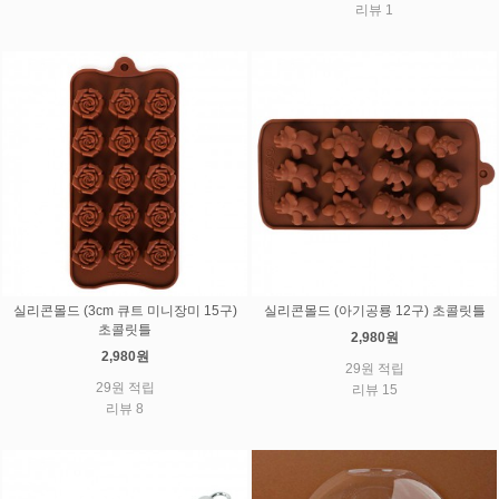
리뷰 1
실리콘몰드 (3cm 큐트 미니장미 15구)
실리콘몰드 (아기공룡 12구) 초콜릿틀
초콜릿틀
2,980원
2,980원
29원 적립
29원 적립
리뷰 15
리뷰 8