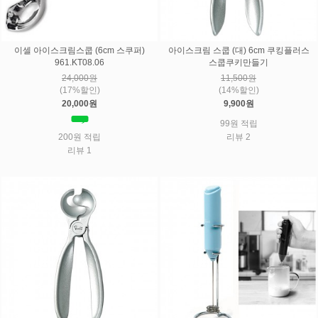
이셀 아이스크림스쿱 (6cm 스쿠퍼)
아이스크림 스쿱 (대) 6cm 쿠킹플러스
961.KT08.06
스쿱쿠키만들기
24,000원
11,500원
(17%할인)
(14%할인)
20,000원
9,900원
99원 적립
200원 적립
리뷰 2
리뷰 1