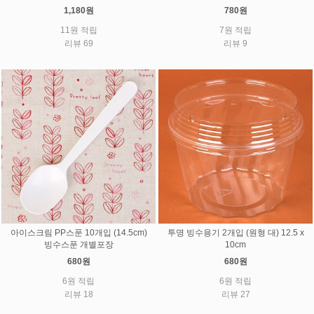
1,180원
780원
11원 적립
7원 적립
리뷰 69
리뷰 9
아이스크림 PP스푼 10개입 (14.5cm)
투명 빙수용기 2개입 (원형 대) 12.5 x
빙수스푼 개별포장
10cm
680원
680원
6원 적립
6원 적립
리뷰 18
리뷰 27