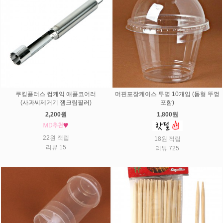
쿠킹플러스 컵케익 애플코어러
머핀포장케이스 투명 10개입 (돔형 뚜껑
(사과씨제거기 잼크림필러)
포함)
2,200원
1,800원
22원 적립
18원 적립
리뷰 15
리뷰 725