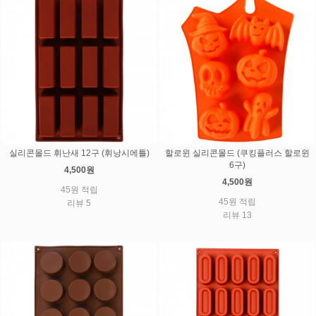
실리콘몰드 휘난새 12구 (휘낭시에틀)
할로윈 실리콘몰드 (쿠킹플러스 할로윈
6구)
4,500원
4,500원
45원 적립
45원 적립
리뷰 5
리뷰 13