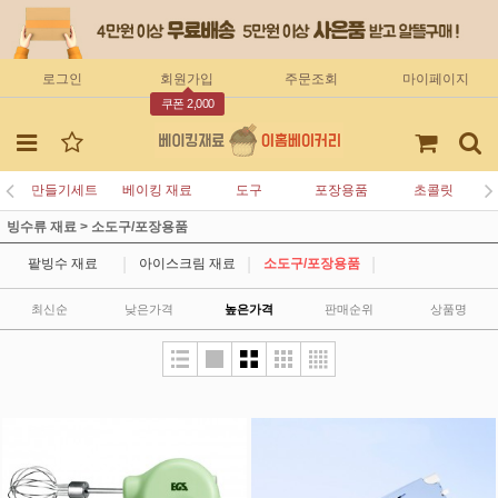
로그인
회원가입
주문조회
마이페이지
쿠폰 2,000
만들기세트
베이킹 재료
도구
포장용품
초콜릿
빙수류 재료
>
소도구/포장용품
|
|
|
팥빙수 재료
아이스크림 재료
소도구/포장용품
최신순
낮은가격
높은가격
판매순위
상품명