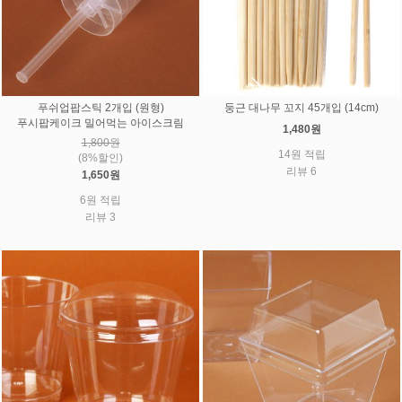
푸쉬업팝스틱 2개입 (원형)
둥근 대나무 꼬지 45개입 (14cm)
푸시팝케이크 밀어먹는 아이스크림
1,480원
1,800원
14원 적립
(8%할인)
리뷰 6
1,650원
6원 적립
리뷰 3