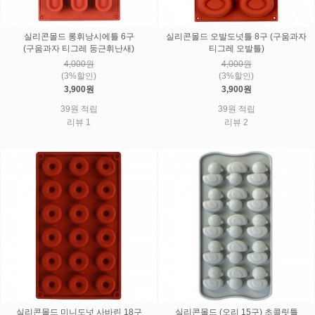
실리콘몰드 롱휘낭시에틀 6구
실리콘몰드 오발도넛틀 8구 (구움과자
(구움과자 티그레 둥근휘난새)
티그레 오발틀)
4,000원
4,000원
(3%할인)
(3%할인)
3,900원
3,900원
39원 적립
39원 적립
리뷰 1
리뷰 2
실리콘몰드 미니도넛 사바린 18구
실리콘몰드 (오리 15구) 초콜릿틀