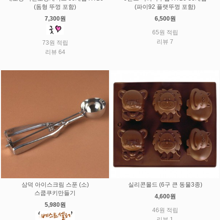
(돔형 뚜껑 포함)
(파이92 플랫뚜껑 포함)
7,300원
6,500원
65원 적립
리뷰 7
73원 적립
리뷰 64
삼덕 아이스크림 스푼 (소)
실리콘몰드 (6구 큰 동물3종)
스쿱쿠키만들기
4,600원
5,980원
46원 적립
리뷰 1