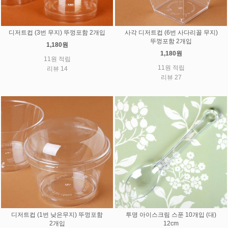
디저트컵 (3번 무지) 뚜껑포함 2개입
사각 디저트컵 (6번 사다리꼴 무지)
뚜껑포함 2개입
1,180원
1,180원
11원 적립
11원 적립
리뷰 14
리뷰 27
디저트컵 (1번 낮은무지) 뚜껑포함
투명 아이스크림 스푼 10개입 (대)
2개입
12cm