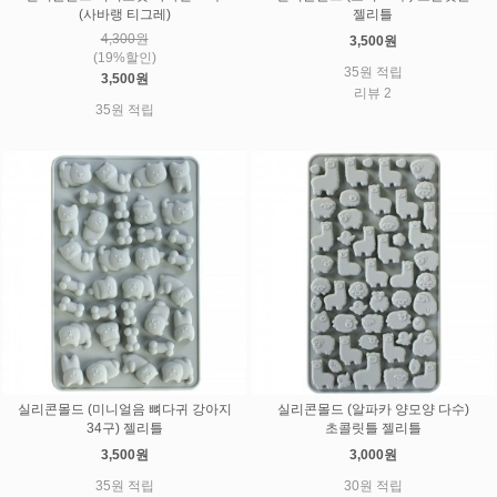
(사바랭 티그레)
젤리틀
4,300원
3,500원
(19%할인)
35원 적립
3,500원
리뷰 2
35원 적립
실리콘몰드 (미니얼음 뼈다귀 강아지
실리콘몰드 (알파카 양모양 다수)
34구) 젤리틀
초콜릿틀 젤리틀
3,500원
3,000원
35원 적립
30원 적립