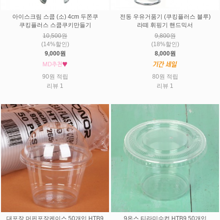
아이스크림 스쿱 (소) 4cm 두쫀쿠
전동 우유거품기 (쿠킹플러스 블루)
쿠킹플러스 스쿱쿠키만들기
라떼 휘핑기 핸드믹서
10,500원
9,800원
(14%할인)
(18%할인)
9,000원
8,000원
90원 적립
80원 적립
리뷰 1
리뷰 1
대포장 머핀포장케이스 50개입 HTB9
9온스 티라미수컵 HTB9 50개입