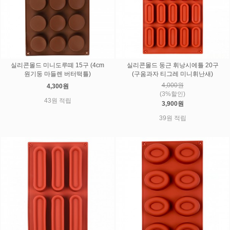
실리콘몰드 미니도루떼 15구 (4cm
실리콘몰드 둥근 휘낭시에틀 20구
원기둥 마들렌 버터떡틀)
(구움과자 티그레 미니휘난새)
4,000원
4,300원
(3%할인)
43원 적립
3,900원
39원 적립