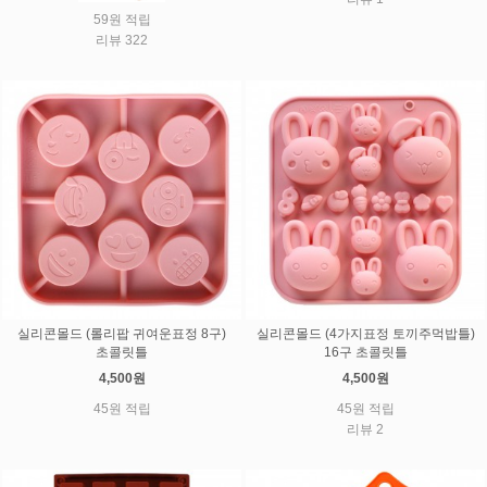
59원 적립
리뷰 322
실리콘몰드 (롤리팝 귀여운표정 8구)
실리콘몰드 (4가지표정 토끼주먹밥틀)
초콜릿틀
16구 초콜릿틀
4,500원
4,500원
45원 적립
45원 적립
리뷰 2