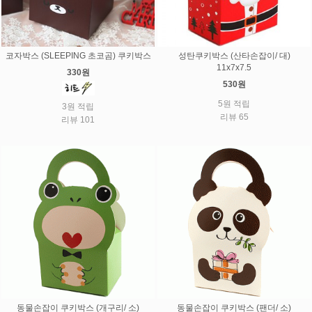
코자박스 (SLEEPING 초코곰) 쿠키박스
성탄쿠키박스 (산타손잡이/ 대)
11x7x7.5
330원
530원
5원 적립
3원 적립
리뷰 65
리뷰 101
동물손잡이 쿠키박스 (개구리/ 소)
동물손잡이 쿠키박스 (팬더/ 소)