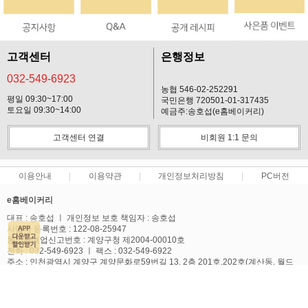
고객센터
은행정보
032-549-6923
농협 546-02-252291
평일 09:30~17:00
국민은행 720501-01-317435
토요일 09:30~14:00
예금주:송호섭(e홈베이커리)
고객센터 연결
비회원 1:1 문의
이용안내
이용약관
개인정보처리방침
PC버전
e홈베이커리
대표 : 송호섭 ㅣ 개인정보 보호 책임자 : 송호섭
사업자 등록번호 : 122-08-25947
통신판매업신고번호 : 계양구청 제2004-00010호
전화 : 032-549-6923 ㅣ 팩스 : 032-549-6922
주소 : 인천광역시 계양구 계양문화로59번길 13, 2층 201호,202호(계산동, 월드
텔)
사업자정보확인