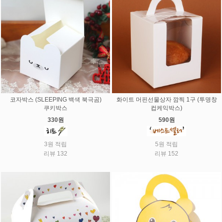
코자박스 (SLEEPING 백색 북극곰)
화이트 머핀선물상자 깜찍 1구 (투명창
쿠키박스
컵케익박스)
330원
590원
3원 적립
5원 적립
리뷰 132
리뷰 152