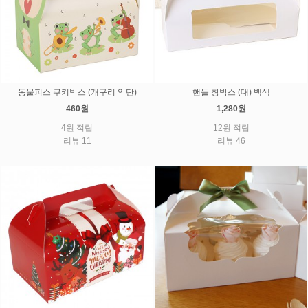
동물피스 쿠키박스 (개구리 악단)
핸들 창박스 (대) 백색
460원
1,280원
4원 적립
12원 적립
리뷰 11
리뷰 46