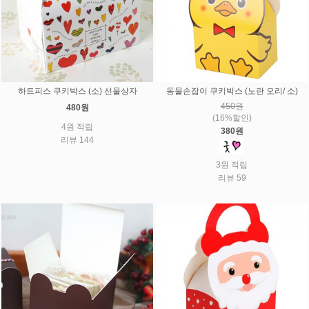
하트피스 쿠키박스 (소) 선물상자
동물손잡이 쿠키박스 (노란 오리/ 소)
450원
480원
(16%할인)
4원 적립
380원
리뷰 144
3원 적립
리뷰 59