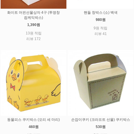
화이트 머핀선물상자 4구 (투명창
핸들 창박스 (소) 백색
컵케익박스)
980원
1,390원
9원 적립
13원 적립
리뷰 41
리뷰 172
동물피스 쿠키박스 (오리 세 마리)
손잡이쿠키 (크라프트 선물) 쿠키박스
460원
530원