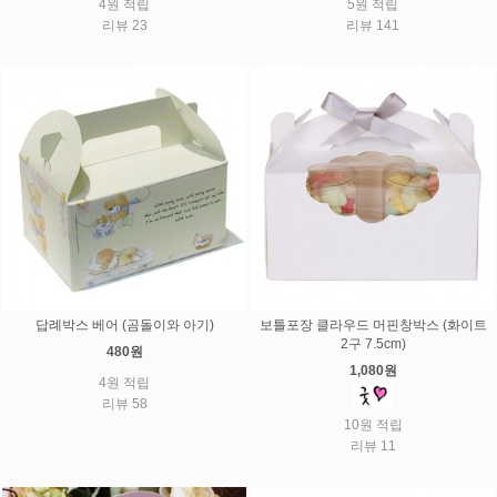
4원 적립
5원 적립
리뷰 23
리뷰 141
답례박스 베어 (곰돌이와 아기)
보틀포장 클라우드 머핀창박스 (화이트
2구 7.5cm)
480원
1,080원
4원 적립
리뷰 58
10원 적립
리뷰 11