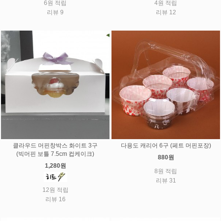
6원 적립
4원 적립
리뷰 9
리뷰 12
클라우드 머핀창박스 화이트 3구
다용도 캐리어 6구 (페트 머핀포장)
(빅머핀 보틀 7.5cm 컵케이크)
880원
1,280원
8원 적립
리뷰 31
12원 적립
리뷰 16