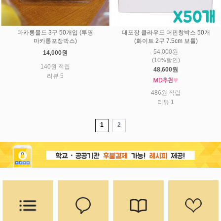
마카롱몰드 3구 50개입 (투명
대포장 클라우드 머핀창박스 50개
마카롱포장박스)
(화이트 2구 7.5cm 보틀)
54,000원
14,000원
(10%할인)
140원 적립
48,600원
리뷰 5
486원 적립
리뷰 1
1
2