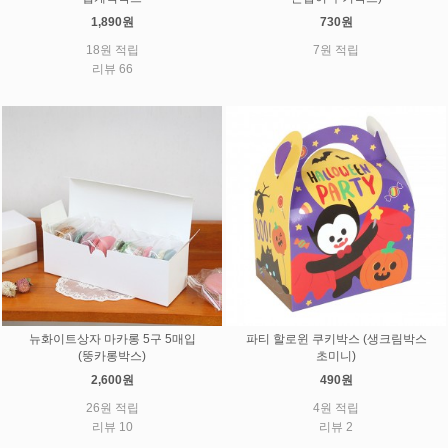
1,890원
730원
18원 적립
7원 적립
리뷰 66
뉴화이트상자 마카롱 5구 5매입
파티 할로윈 쿠키박스 (생크림박스
(뚱카롱박스)
초미니)
2,600원
490원
26원 적립
4원 적립
리뷰 10
리뷰 2