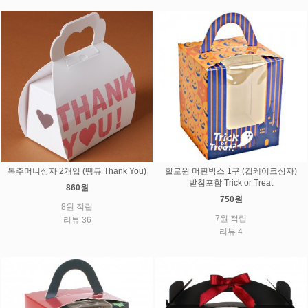
복주머니상자 2개입 (땡큐 Thank You)
할로윈 머핀박스 1구 (컵케이크상자)
받침포함 Trick or Treat
860원
750원
8원 적립
7원 적립
리뷰 36
리뷰 4