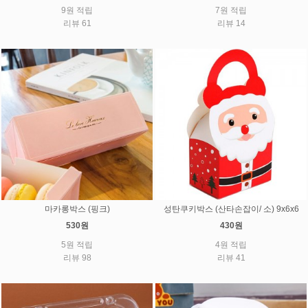
9원 적립
7원 적립
리뷰 61
리뷰 14
마카롱박스 (핑크)
성탄쿠키박스 (산타손잡이/ 소) 9x6x6
530원
430원
5원 적립
4원 적립
리뷰 98
리뷰 41