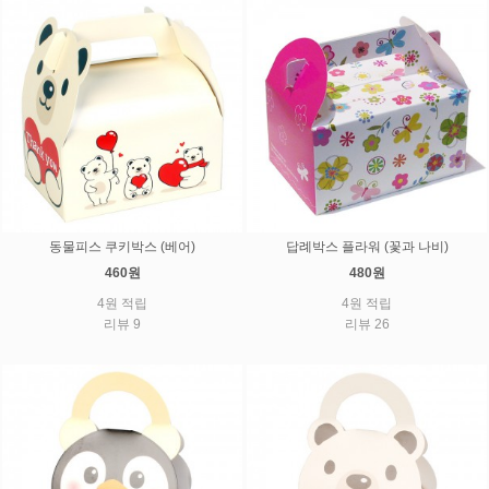
동물피스 쿠키박스 (베어)
답례박스 플라워 (꽃과 나비)
460원
480원
4원 적립
4원 적립
리뷰 9
리뷰 26