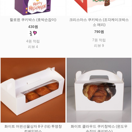
할로윈 쿠키박스 (호박손잡이)
크리스마스 쿠키박스 (조각케이크박스
소 메리)
430원
790원
7원 적립
4원 적립
리뷰 9
리뷰 4
화이트 머핀선물상자 8구 (대) 투명창
화이트 클라우드 쿠키창박스 (윈도우
컵케익박스
손잡이 쿠키박스)