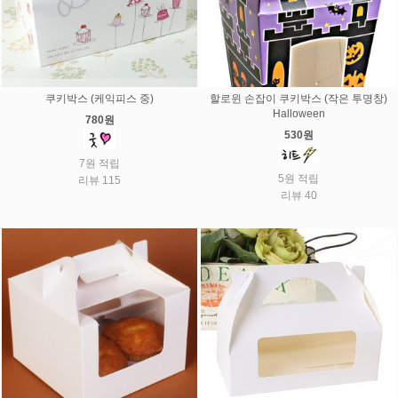
쿠키박스 (케익피스 중)
할로윈 손잡이 쿠키박스 (작은 투명창)
Halloween
780원
530원
7원 적립
5원 적립
리뷰 115
리뷰 40