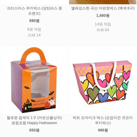
크리스마스 쿠키박스 (성탄피스 중
엘레강스한 곡선 머핀창박스 (백색 6구)
프렌즈)
1,480원
890원
14원 적립
8원 적립
리뷰 64
리뷰 14
할로윈 컵케익 1구 (머핀선물상자)
하트 모자이크 박스 (손잡이끈 귀요미
받침포함 Happy Halloween
쿠키박스)
650원
490원