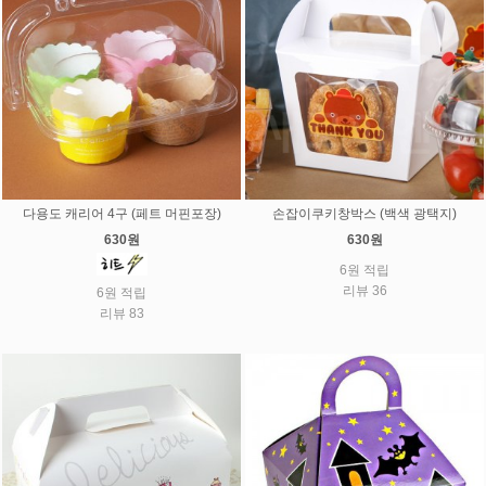
다용도 캐리어 4구 (페트 머핀포장)
손잡이쿠키창박스 (백색 광택지)
630원
630원
6원 적립
리뷰 36
6원 적립
리뷰 83