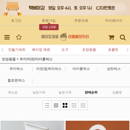
로그인
회원가입
주문조회
마이페이지
쿠폰 2,000
만들기세트
베이킹 재료
도구
포장용품
초콜릿
포장용품
>
쿠키/머핀/마카롱박스
|
|
|
쿠키박스
머핀/컵케익박스
마카롱박스
성탄박스
|
할로윈박스
최신순
낮은가격
높은가격
판매순위
상품명