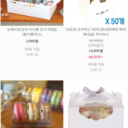
뉴화이트상자 마카롱 12구 5매입
대포장 코자박스 50개 (SLEEPING 백색
(뚱카롱박스)
북극곰) 쿠키박스
16,500원
3,900원
(10%할인)
39원 적립
14,800원
리뷰 16
148원 적립
리뷰 11