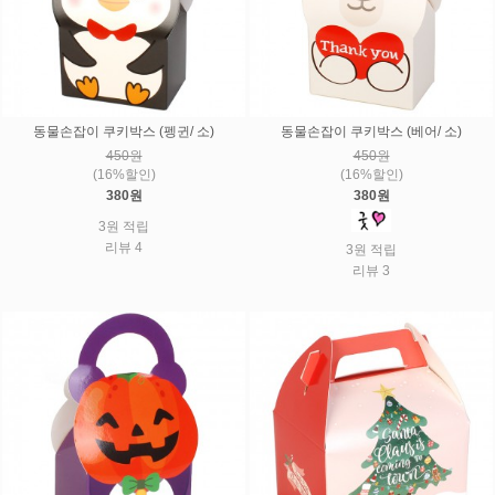
동물손잡이 쿠키박스 (펭귄/ 소)
동물손잡이 쿠키박스 (베어/ 소)
450원
450원
(16%할인)
(16%할인)
380원
380원
3원 적립
리뷰 4
3원 적립
리뷰 3