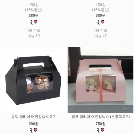
450원
450원
(16%할인)
(16%할인)
380원
380원
3원 적립
3원 적립
리뷰 60
리뷰 47
블랙 클리어 머핀창박스 2구
핑크 클리어 머핀창박스 (분홍색 2구)
990원
750원