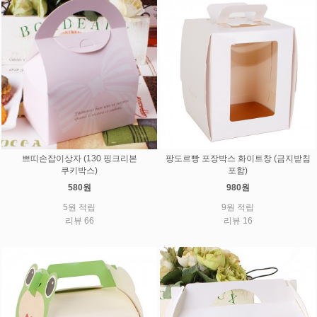
쁘띠손잡이상자 (130 핑크리본
팡도르빵 포장박스 화이트창 (금지받침
쿠키박스)
포함)
580원
980원
5원 적립
9원 적립
리뷰 66
리뷰 16