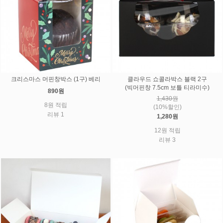
크리스마스 머핀창박스 (1구) 베리
클라우드 쇼콜라박스 블랙 2구
(빅머핀창 7.5cm 보틀 티라미수)
890원
1,430원
8원 적립
(10%할인)
리뷰 1
1,280원
12원 적립
리뷰 3