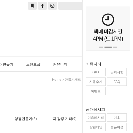
0
커뮤니티
자 만들기
브랜드샵
커뮤니티
Q&A
공지사항
Home
>
만들기세트
>
마들렌 파이만들기
사용후기
FAQ
이벤트
공개레시피
이홈레시피
기초
양갱만들기
(5)
떡 강정 기타
(9)
발렌타인
슬픈하품