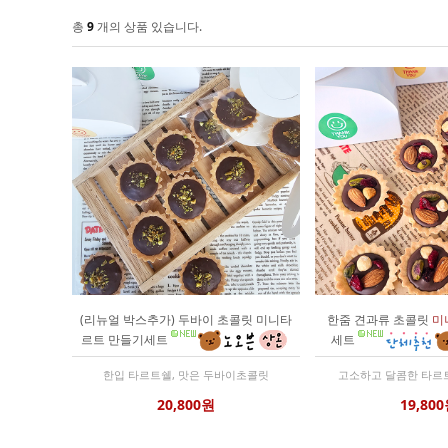
총
9
개의 상품 있습니다.
(리뉴얼 박스추가) 두바이 초콜릿 미니타
한줌 견과류 초콜릿
미
르트 만들기세트
세트
한입 타르트쉘, 맛은 두바이초콜릿
고소하고 달콤한 타르트
20,800원
19,80