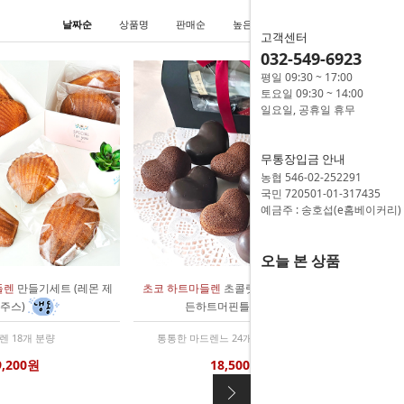
날짜순
상품명
판매순
높은가격
낮은가격
고객센터
032-549-6923
평일 09:30 ~ 17:00
토요일 09:30 ~ 14:00
일요일, 공휴일 휴무
무통장입금 안내
농협 546-02-252291
국민 720501-01-317435
예금주 : 송호섭(e홈베이커리)
오늘 본 상품
들렌
만들기세트 (레몬 제
초코 하트마들렌
초콜릿 만들기세트 (골
 주스)
든하트머핀틀)
렌 18개 분량
통통한 마드렌느 24개 분량 / 팬 포함
9,200원
18,500원