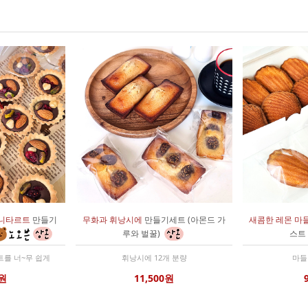
니타르트
만들기
무화과 휘낭시에
만들기세트 (아몬드 가
새콤한 레몬 마
루와 벌꿀)
스트
를 너~무 쉽게
휘낭시에 12개 분량
마들
0원
11,500원