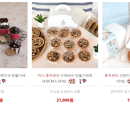
케이크 만들기세
미니 호두파이
수제파이 만들기세트
호두파이
간편키트
(4.9CM x 24개)
10개)
분량
리뉴얼 포장박스 포함
준비부터 굽기
0원
21,000원
1