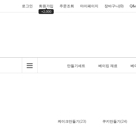
로그인
회원가입
주문조회
마이페이지
장바구니(
0
)
Q&
+2,000
만들기세트
베이킹 재료
베
케이크만들기
(23)
쿠키만들기
(24)