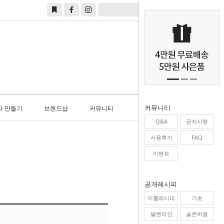
0
커뮤니티
자 만들기
브랜드샵
커뮤니티
Q&A
공지사항
사용후기
FAQ
이벤트
공개레시피
이홈레시피
기초
발렌타인
슬픈하품