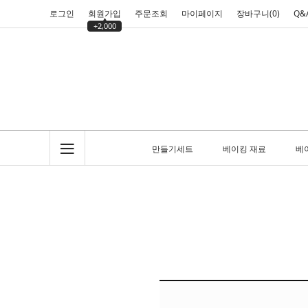
로그인
회원가입
주문조회
마이페이지
장바구니(
0
)
Q&
+2,000
만들기세트
베이킹 재료
베