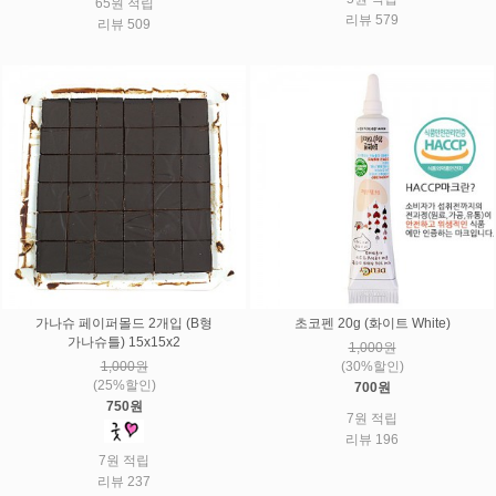
65원 적립
리뷰 579
리뷰 509
가나슈 페이퍼몰드 2개입 (B형
초코펜 20g (화이트 White)
가나슈틀) 15x15x2
1,000원
1,000원
(30%할인)
(25%할인)
700원
750원
7원 적립
리뷰 196
7원 적립
리뷰 237