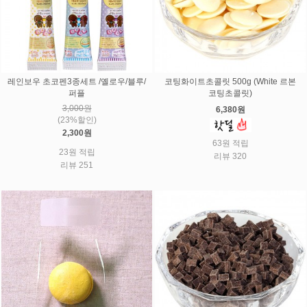
레인보우 초코펜3종세트 /옐로우/블루/
코팅화이트초콜릿 500g (White 르본
퍼플
코팅초콜릿)
3,000원
6,380원
(23%할인)
2,300원
63원 적립
23원 적립
리뷰 320
리뷰 251