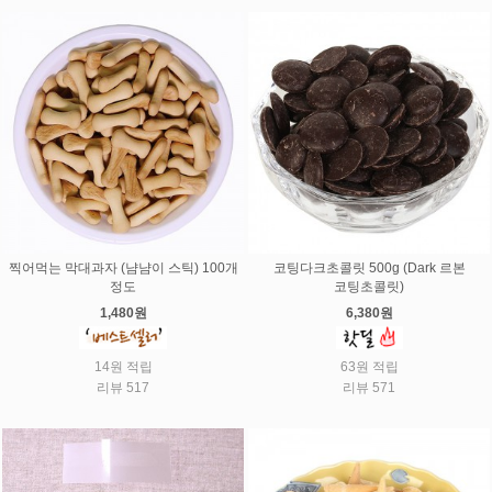
찍어먹는 막대과자 (냠냠이 스틱) 100개
코팅다크초콜릿 500g (Dark 르본
정도
코팅초콜릿)
1,480원
6,380원
14원 적립
63원 적립
리뷰 517
리뷰 571