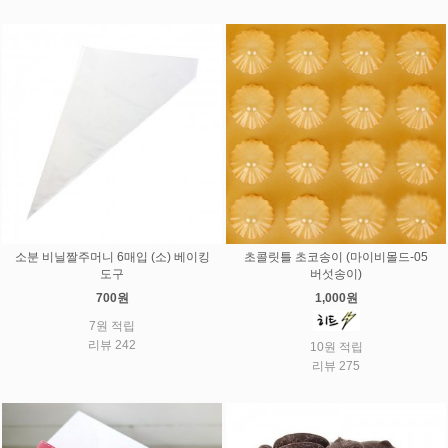
소분 비닐짤주머니 6매입 (소) 베이킹
초콜릿틀 초코송이 (마이비몰드-05
도구
버섯송이)
700원
1,000원
7원 적립
리뷰 242
10원 적립
리뷰 275