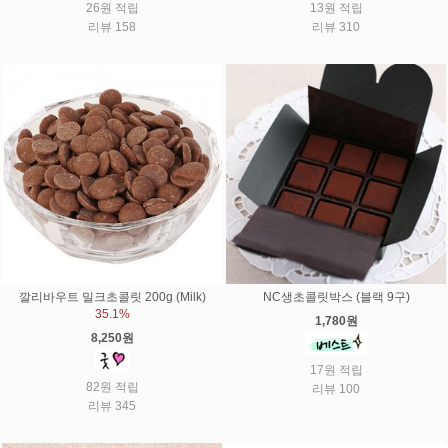
26원 적립
13원 적립
리뷰 158
리뷰 310
깔리바우트 밀크초콜릿 200g (Milk)
NC생초콜릿박스 (블랙 9구)
35.1%
1,780원
8,250원
17원 적립
82원 적립
리뷰 100
리뷰 345