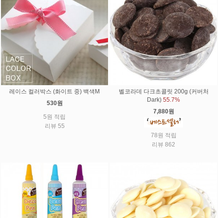
레이스 컬러박스 (화이트 중) 백색M
벨코라데 다크초콜릿 200g (커버처
Dark)
55.7%
530원
7,880원
5원 적립
리뷰 55
78원 적립
리뷰 862