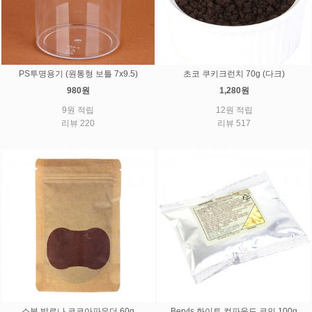
PS투명용기 (원통형 보틀 7x9.5)
초코 쿠키크런치 70g (다크)
980원
1,280원
9원 적립
12원 적립
리뷰 220
리뷰 517
소분 발로나 코코아파우더 60g
Beryls 화이트 컴파운드 코인 100g