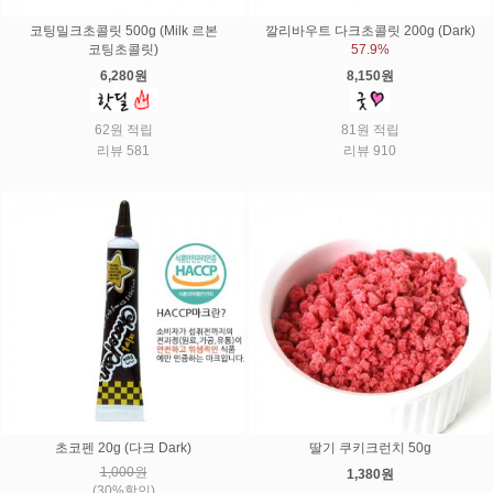
코팅밀크초콜릿 500g (Milk 르본
깔리바우트 다크초콜릿 200g (Dark)
코팅초콜릿)
57.9%
6,280원
8,150원
62원 적립
81원 적립
리뷰 581
리뷰 910
초코펜 20g (다크 Dark)
딸기 쿠키크런치 50g
1,000원
1,380원
(30%할인)