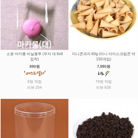
소분 마카롱 비닐봉투 (무지 대 8x9
미니콘과자 60g (미니 아이스크림콘 약
접착)
150개입)
890원
7,980원
8원 적립
79원 적립
리뷰 254
리뷰 838