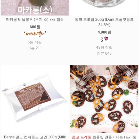
마카롱 비닐봉투 (무지 소) 7x8 접착
청크 초코칩 200g (Dark 초콜릿청크
34.8%)
680원
4,980원
6원 적립
49원 적립
리뷰 211
리뷰 843
Beryls 밀크 컴파운드 코인 100g (Milk
초코 프레첼
초콜릿 만들기세트 (프리첼