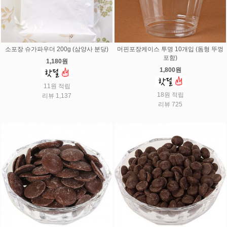
소포장 슈가파우더 200g (삼양사 분당)
머핀포장케이스 투명 10개입 (돔형 뚜껑
포함)
1,180원
1,800원
11원 적립
18원 적립
리뷰 1,137
리뷰 725