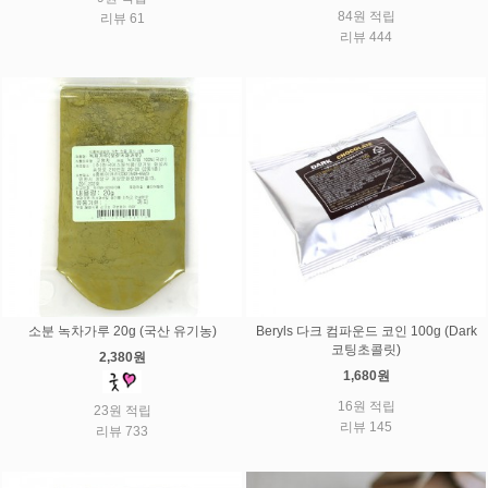
84원 적립
리뷰 61
리뷰 444
소분 녹차가루 20g (국산 유기농)
Beryls 다크 컴파운드 코인 100g (Dark
코팅초콜릿)
2,380원
1,680원
16원 적립
23원 적립
리뷰 145
리뷰 733