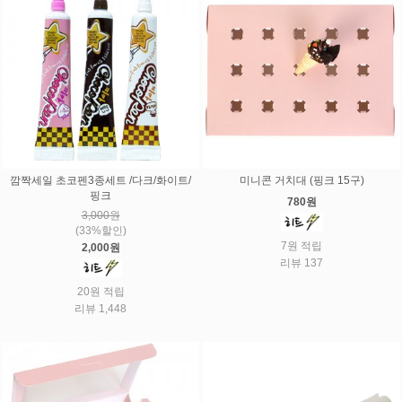
깜짝세일 초코펜3종세트 /다크/화이트/
미니콘 거치대 (핑크 15구)
핑크
780원
3,000원
(33%할인)
7원 적립
2,000원
리뷰 137
20원 적립
리뷰 1,448