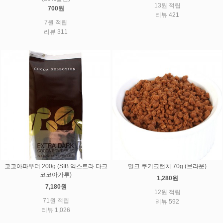
13원 적립
700원
리뷰 421
7원 적립
리뷰 311
코코아파우더 200g (SIB 익스트라 다크
밀크 쿠키크런치 70g (브라운)
코코아가루)
1,280원
7,180원
12원 적립
71원 적립
리뷰 592
리뷰 1,026