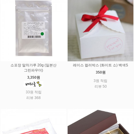
소포장 말차가루 20g (일본산
레이스 컬러박스 (화이트 소) 백색S
그린파우더)
350원
3,350원
3원 적립
리뷰 50
33원 적립
리뷰 368