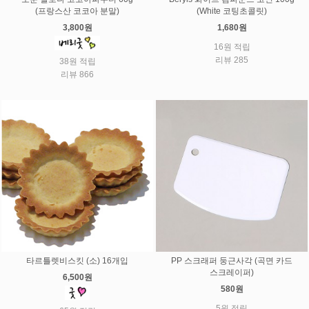
(프랑스산 코코아 분말)
(White 코팅초콜릿)
3,800원
1,680원
16원 적립
리뷰 285
38원 적립
리뷰 866
PP 스크래퍼 둥근사각 (곡면 카드
타르틀렛비스킷 (소) 16개입
스크레이퍼)
6,500원
580원
5원 적립