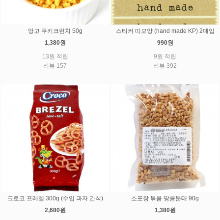
망고 쿠키크런치 50g
스티커 띠모양 (hand made KP) 2매입
1,380원
990원
13원 적립
9원 적립
리뷰 157
리뷰 392
크로코 프레첼 300g (수입 과자 간식)
소포장 볶음 땅콩분태 90g
2,680원
1,380원