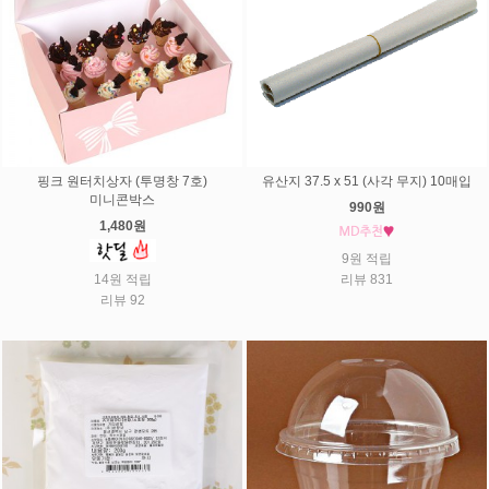
핑크 원터치상자 (투명창 7호)
유산지 37.5 x 51 (사각 무지) 10매입
미니콘박스
990원
1,480원
9원 적립
14원 적립
리뷰 831
리뷰 92