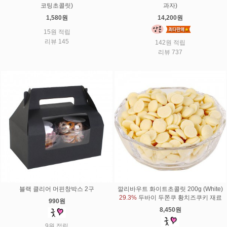
코팅초콜릿)
과자)
1,580원
14,200원
15원 적립
리뷰 145
142원 적립
리뷰 737
블랙 클리어 머핀창박스 2구
깔리바우트 화이트초콜릿 200g (White)
29.3%
두바이 두쫀쿠 황치즈쿠키 재료
990원
8,450원
9원 적립