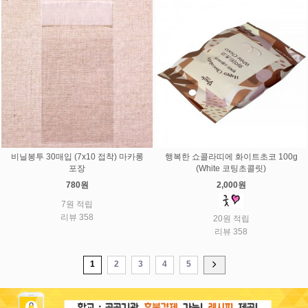
비닐봉투 30매입 (7x10 접착) 마카롱
행복한 쇼콜라띠에 화이트초코 100g
포장
(White 코팅초콜릿)
780원
2,000원
7원 적립
리뷰 358
20원 적립
리뷰 358
1
2
3
4
5