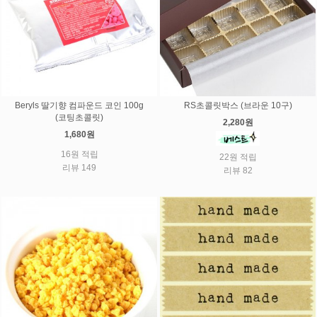
Beryls 딸기향 컴파운드 코인 100g
RS초콜릿박스 (브라운 10구)
(코팅초콜릿)
2,280원
1,680원
16원 적립
22원 적립
리뷰 149
리뷰 82