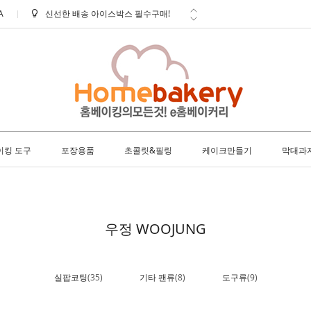
A
학교 ㆍ 공공기관 후불 주문 안내
방문 수령 안내
배송 안내 (토요일에도 택배출고 및
배...
사은품 안내
이킹 도구
포장용품
초콜릿&필링
케이크만들기
막대과
우정 WOOJUNG
실팝코팅
(35)
기타 팬류
(8)
도구류
(9)