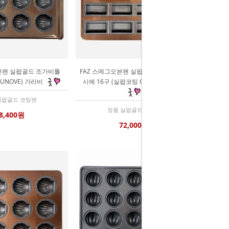
븐팬 실팝골드 조가비틀
FAZ 스메그오븐팬 실팝골드 더깊은 휘낭
 UNOVE) 가리비
시에 16구 (실팝코팅 GSME) depth 22
실팝골드 코팅팬
정품 실팝골드 코팅팬
8,400원
72,000원