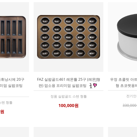
통휘낭시에 20구
FAZ 실팝골드461 레몬틀 25구 (레몬J형
우정 초콜릿 아트 
리미엄 실팝코팅
판) 업소용 프리미엄 실팝코팅
형 초코렛용
전기인
정품 실팝골드 스텐 형틀
스텐 형틀
100,000원
330,00
0원