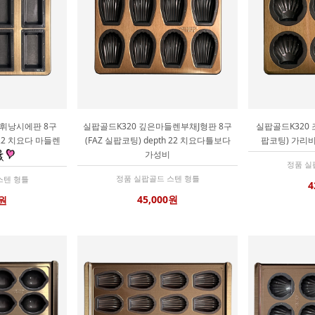
 휘낭시에판 8구
실팝골드K320 깊은마들렌부채J형판 8구
실팝골드K320 조
h 22 치요다 마들렌
(FAZ 실팝코팅) depth 22 치요다틀보다
팝코팅) 가리
가성비
정품 실
정품 실팝골드 스텐 형틀
스텐 형틀
4
45,000원
0원