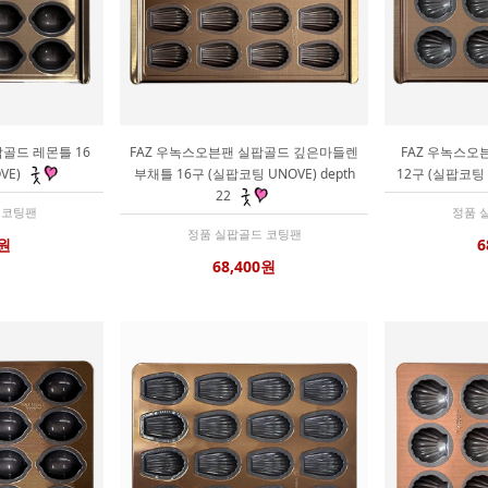
골드 레몬틀 16
FAZ 우녹스오븐팬 실팝골드 깊은마들렌
FAZ 우녹스오
VE)
부채틀 16구 (실팝코팅 UNOVE) depth
12구 (실팝코팅
22
 코팅팬
정품 
정품 실팝골드 코팅팬
0원
6
68,400원