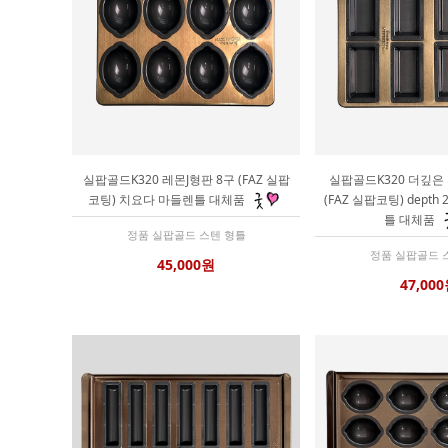
실팝골드K320 레몬J형판 8구 (FAZ 실팝
실팝골드K320 더깊은
코팅) 치요다 마들렌틀 대체품
(FAZ 실팝코팅) dept
틀 대체품
정품 실팝골드 스텐 형틀
정품 실팝골드 
45,000원
47,00