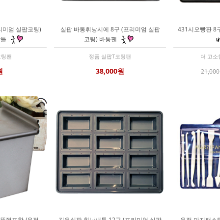
리미엄 실팝코팅)
실팝 바통휘낭시에 8구 (프리미엄 실팝
431시오빵판 8구
빵틀
코팅) 바통팬
코팅팬
정품 실팝T코팅팬
더 고소
원
38,000원
21,00
 뚜껑포함 /우정
깊은실팝 휘난새틀 12구 (프리미엄 실팝
우정 마지팬스틱