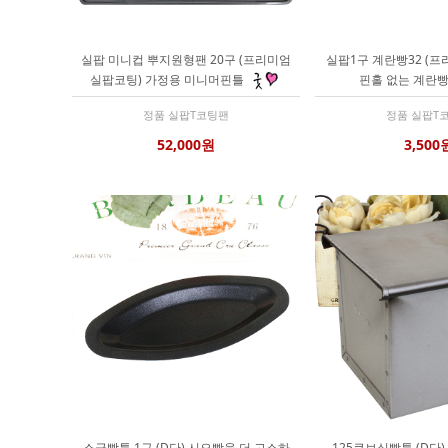
실팝 미니컵 뿌지원형팬 20구 (프리미엄
실팝1구 계란빵32 (프
실팝코팅) 가정용 미니머핀틀
핀홀 없는 계란
정품 실팝T코팅팬
정품 실팝T
52,000원
3,500
소금빵틀 1구 (D단) 시오빵을 더 고소하
125큐브식빵틀 (D단)