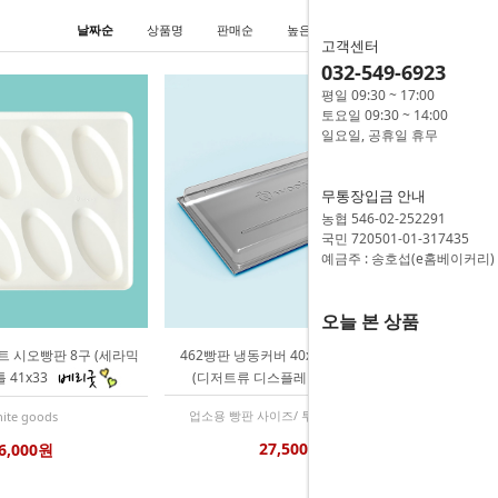
날짜순
상품명
판매순
높은가격
낮은가격
고객센터
032-549-6923
평일 09:30 ~ 17:00
토요일 09:30 ~ 14:00
일요일, 공휴일 휴무
무통장입금 안내
농협 546-02-252291
국민 720501-01-317435
예금주 : 송호섭(e홈베이커리)
오늘 본 상품
트 시오빵판 8구 (세라믹
462빵판 냉동커버 40x60x5 투명 페트
 41x33
(디저트류 디스플레이용)
업소용 빵판 사이즈/ 투명 케이스 커버
ite goods
27,500원
6,000원