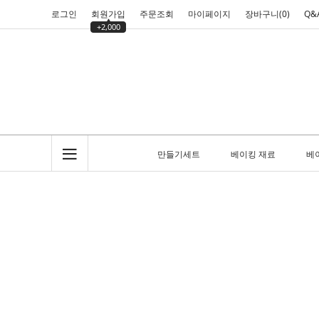
로그인
회원가입
주문조회
마이페이지
장바구니(
0
)
Q&
+2,000
만들기세트
베이킹 재료
베