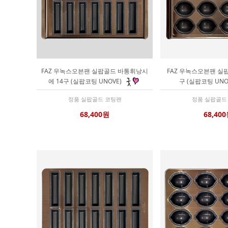
FAZ 우녹스오븐팬 실팝골드 바통휘낭시
FAZ 우녹스오븐팬 실팝
에 14구 (실팝코팅 UNOVE)
구 (실팝코팅 UNO
정품 실팝골드 코팅팬
정품 실팝골드
68,400원
68,40