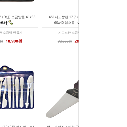
 (D단) 소금빵틀 41x33
461시오빵판 12구 (D단) 소금빵틀
60x40 업소용
한 소금빵 만들기
더 고소한 소금빵 만들기
18,900원
28,900원
0원
32,000원
 (12+2종 마지판세트)
팡드리 피자스페치 (27cm 삼각 뜨개)