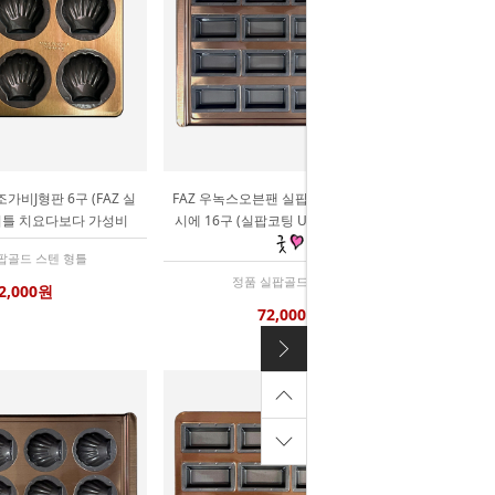
가비J형판 6구 (FAZ 실
FAZ 우녹스오븐팬 실팝골드 더깊은 휘낭
비틀 치요다보다 가성비
시에 16구 (실팝코팅 UNOVE) depth 22
팝골드 스텐 형틀
정품 실팝골드 코팅팬
2,000원
72,000원