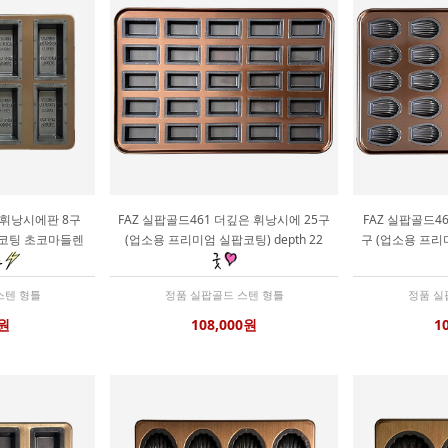
 휘낭시에판 8구
FAZ 실팝골드461 더깊은 휘낭시에 25구
FAZ 실팝골드4
릿코팅 초코마들렌
(업소용 프리미엄 실팝코팅) depth 22
구 (업소용 프리미
스텐 형틀
정품 실팝골드 스텐 형틀
정품 실
0원
108,000원
1