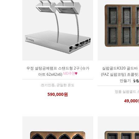
우정 설탕공예램프 스탠드형 2구 (슈가
실팝골드K320 골드바
아트 62x42x6)
(FAZ 실팝코팅) 초콜
만들기
전기인증, 균일한 온도
정품 실팝골드 
590,000원
49,00