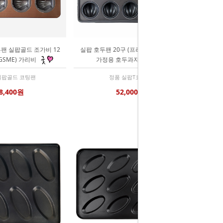
븐팬 실팝골드 조가비 12
실팝 호두팬 20구 (프리미엄 실팝코팅)
GSME) 가리비
가정용 호두과자틀
실팝골드 코팅팬
정품 실팝T코팅팬
8,400원
52,000원