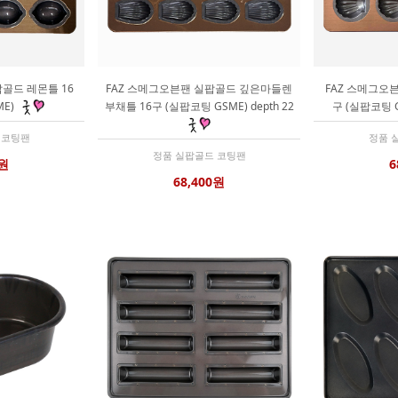
골드 레몬틀 16
FAZ 스메그오븐팬 실팝골드 깊은마들렌
FAZ 스메그오
ME)
부채틀 16구 (실팝코팅 GSME) depth 22
구 (실팝코팅 
 코팅팬
정품 
정품 실팝골드 코팅팬
0원
6
68,400원