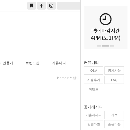
0
커뮤니티
자 만들기
브랜드샵
커뮤니티
Q&A
공지사항
Home
>
브랜드샵
>
우정 WOOJUNG
사용후기
FAQ
이벤트
공개레시피
이홈레시피
기초
발렌타인
슬픈하품