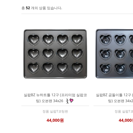
총
52
개의 상품 있습니다.
실팝BZ 뉴하트틀 12구 (프리미엄 실팝코
실팝BZ 곰돌이틀 12구
팅) 오븐팬 34x26
팅) 오븐팬 34x
정품 실팝T코팅팬
정품 실팝T
44,000원
44,00