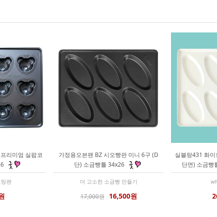
 (프리미엄 실팝코
가정용오븐팬 BZ 시오빵판 미니 6구 (D
실블랑431 화이
26
단) 소금빵틀 34x26
단면) 소금빵틀
코팅팬
더 고소한 소금빵 만들기
wh
0원
16,500원
2
17,000원