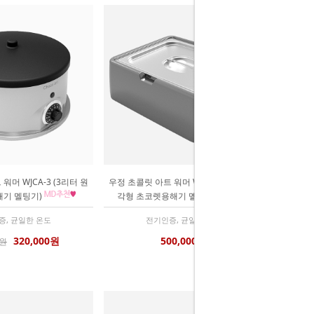
워머 WJCA-3 (3리터 원
우정 초콜릿 아트 워머 WJCA-7 (7리터 사
해기 멜팅기)
각형 초코렛용해기 멜팅기)
증, 균일한 온도
전기인증, 균일한 온도
320,000원
500,000원
0원