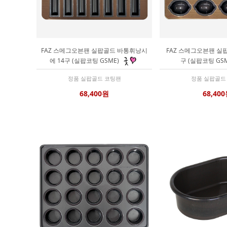
FAZ 스메그오븐팬 실팝골드 바통휘낭시
FAZ 스메그오븐팬 실팝
에 14구 (실팝코팅 GSME)
구 (실팝코팅 GS
정품 실팝골드 코팅팬
정품 실팝골드
68,400원
68,40