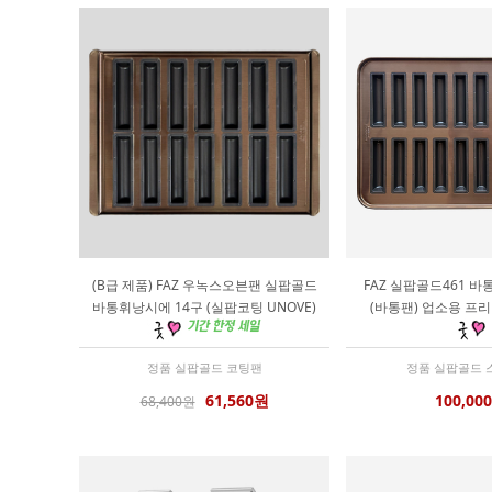
(B급 제품) FAZ 우녹스오븐팬 실팝골드
FAZ 실팝골드461 바
바통휘낭시에 14구 (실팝코팅 UNOVE)
(바통팬) 업소용 프
정품 실팝골드 코팅팬
정품 실팝골드 
61,560원
100,00
68,400원