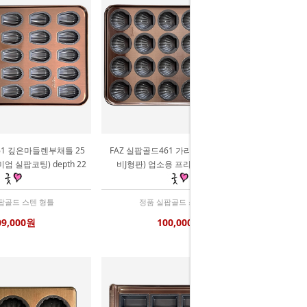
61 깊은마들렌부채틀 25
FAZ 실팝골드461 가리비틀 24구 (조가
엄 실팝코팅) depth 22
비J형판) 업소용 프리미엄 실팝코팅
팝골드 스텐 형틀
정품 실팝골드 스텐 형틀
09,000원
100,000원