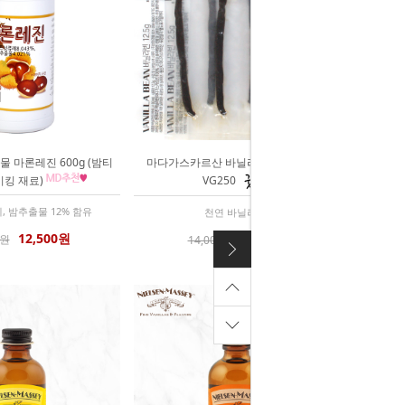
 마론레진 600g (밤티
마다가스카르산 바닐라빈 25g (8개입)
이킹 재료)
VG250
 밤추출물 12% 함유
천연 바닐라 콩
12,500원
9,800원
0원
14,000원