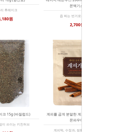
몬엑기스)
리 후레이크
즙 짜는 번거로움 없어요
3,180원
2,700원
크 15g (바질럽드)
계피를 곱게 분말한 계피가루 60g (시나
몬파우더)
많이 쓰이는 키친허브
계피떡, 수정과, 쌍화차, 제과제빵