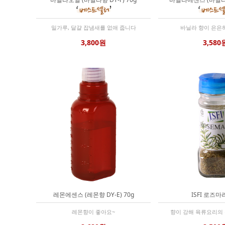
밀가루, 달걀 잡냄새를 없애 줍니다
바닐라 향이 은은
3,800원
3,580
레몬에센스 (레몬향 DY-E) 70g
ISFI 로즈마리
레몬향이 좋아요~
향이 강해 육류요리의 