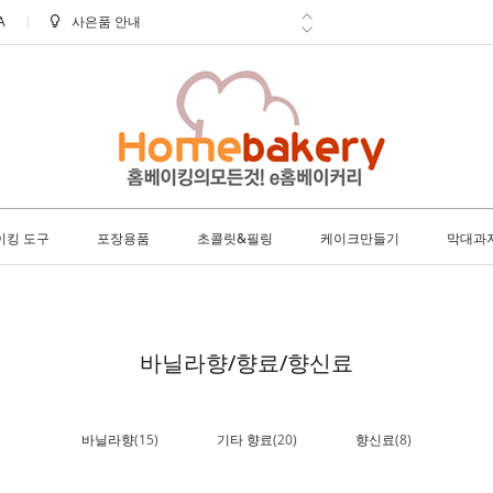
A
신선한 배송 아이스박스 필수구매!
학교 ㆍ 공공기관 후불 주문 안내
방문 수령 안내
8월 택배 배송 안내
이킹 도구
포장용품
초콜릿&필링
케이크만들기
막대과
바닐라향/향료/향신료
바닐라향
(15)
기타 향료
(20)
향신료
(8)