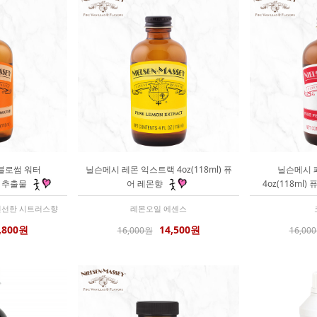
블로썸 워터
닐슨메시 레몬 익스트랙 4oz(118ml) 퓨
닐슨메시 
꽃 추출물
어 레몬향
4oz(118ml
신선한 시트러스향
레몬오일 에센스
,800원
14,500원
16,000원
16,00