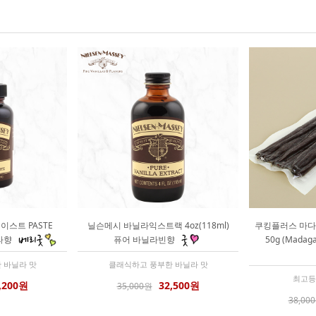
스트 PASTE
닐슨메시 바닐라익스트랙 4oz(118ml)
쿠킹플러스 마다
닐라향
퓨어 바닐라빈향
50g (Madaga
 바닐라 맛
클래식하고 풍부한 바닐라 맛
최고등
,200원
32,500원
35,000원
38,00