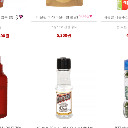
 럼주 향)
바닐린 50g (바닐라향 분말)
대용량 레몬주스 
소량으로 진한 풍미
즙 짜는
용
5,300원
600원
DY-E) 70g
코인트로 30ml (오렌지술 소분) 쿠앵트
ISFI 파