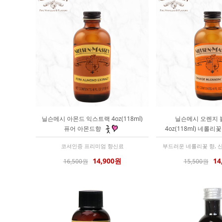
닐슨메시 아몬드 익스트랙 4oz(118ml)
닐슨메시 오렌지 
퓨어 아몬드향
4oz(118ml) 네롤리
코셔인증 프리미엄 향신료
부드러운 네롤리꽃 향, 
14,900원
14
16,500원
15,500원