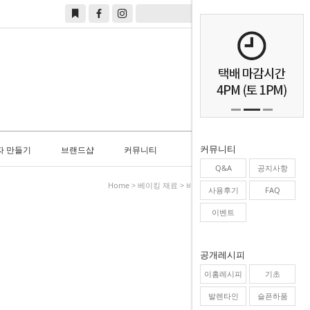
0
커뮤니티
자 만들기
브랜드샵
커뮤니티
Q&A
공지사항
Home
>
베이킹 재료
>
바닐라향/향료/향신료
사용후기
FAQ
이벤트
공개레시피
이홈레시피
기초
발렌타인
슬픈하품