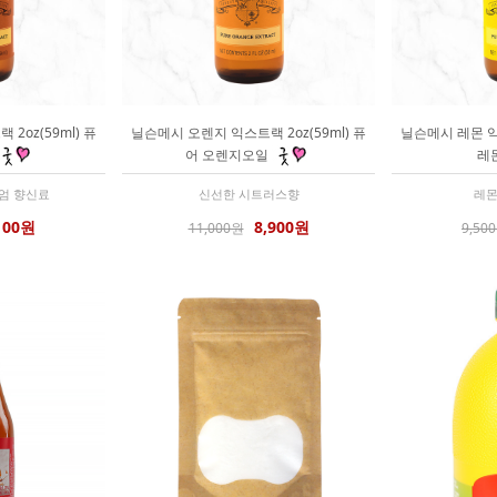
2oz(59ml) 퓨
닐슨메시 오렌지 익스트랙 2oz(59ml) 퓨
닐슨메시 레몬 익스
어 오렌지오일
레
엄 향신료
신선한 시트러스향
레몬
100원
8,900원
11,000원
9,50