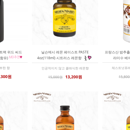
트랙 위드 씨드
닐슨메시 레몬 페이스트 PASTE
프랑스산 밤추출물
 함유)
4oz(118ml) 시트러스 레몬향
라미수 베
부한 향
체스트넛퓨레,
인공적이지 않고 클래식한 레몬향
,300원
13,200원
15,80
15,000원