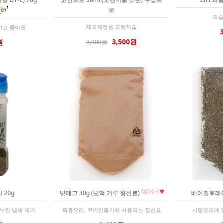
로
파슬
제과제빵용 오렌지술
하고 좋아요
3,500원
원
3,900원
 20g
넛메그 30g (넛맥 가루 향신료)
베이질후레이
누린 냄새 제거
육류요리, 쿠키만들기에 사용되는 향신료
서양요리에 