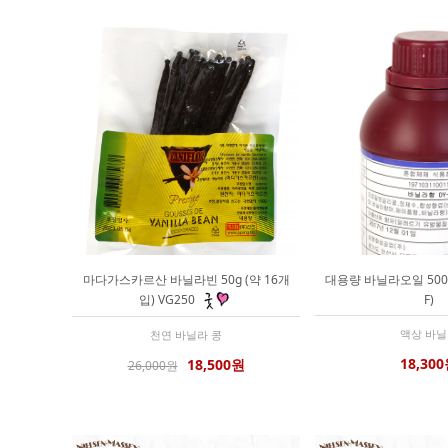
마다가스카르산 바닐라빈 50g (약 16개
대용량 바닐라오일 500g
입) VG250
F)
액상 바
천연 바닐라 콩
18,30
18,500원
26,000원