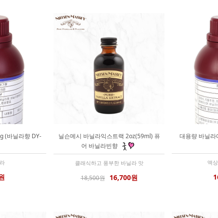
 (바닐라향 DY-
닐슨메시 바닐라익스트랙 2oz(59ml) 퓨
대용량 바닐라에
어 바닐라빈향
닐라
액상
클래식하고 풍부한 바닐라 맛
0원
1
16,700원
18,500원