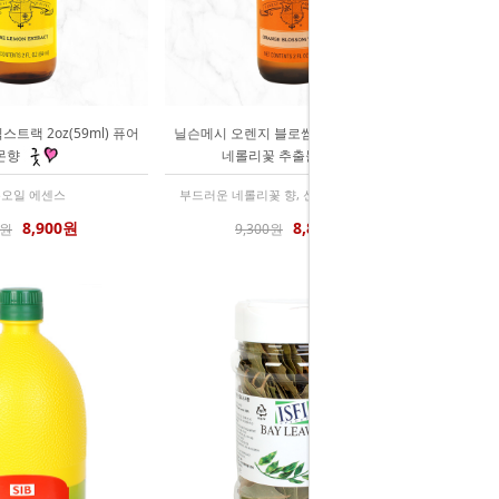
트랙 2oz(59ml) 퓨어
닐슨메시 오렌지 블로썸 워터 2oz(59ml)
몬향
네롤리꽃 추출물
오일 에센스
부드러운 네롤리꽃 향, 신선한 시트러스향
8,900원
8,800원
0원
9,300원