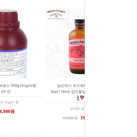
센스 500g (바닐라향
닐슨메시 로즈워터 익스트랙
DY-E)
4oz(118ml) 장미꽃잎향 칵테일 재료
의 바닐라 향
섬세한 꽃향기
6,500원
15,200원
16,900원