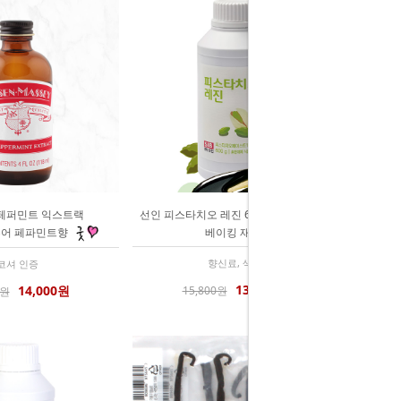
페퍼민트 익스트랙
선인 피스타치오 레진 600g (아이스크림
) 퓨어 페파민트향
베이킹 재료)
향신료, 색소
코셔 인증
13,500원
14,000원
15,800원
0원