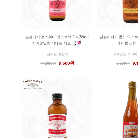
닐슨메시 로즈워터 익스트랙 2oz(59ml)
닐슨메시 아몬드 익스트랙 
장미꽃잎향 칵테일 재료
어 아몬드향
섬세한 꽃향기
코셔인증 프리미
9,600원
9,
11,000원
9,800원