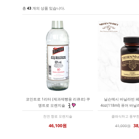
총
43
개의 상품 있습니다.
코인트로 1리터 (제과제빵용 리큐르) 쿠
닐슨메시 바닐라빈 페이
앵트로 오렌지술
4oz(118ml) 퓨어 바
천연 향료 오렌지술
클래식하고 풍부한
46,100원
38
41,000원