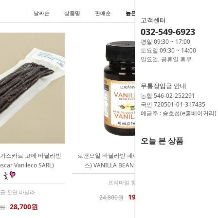
날짜순
상품명
판매순
높은가격
낮은가격
고객센터
032-549-6923
평일 09:30 ~ 17:00
토요일 09:30 ~ 14:00
일요일, 공휴일 휴무
무통장입금 안내
농협 546-02-252291
국민 720501-01-317435
예금주 : 송호섭(e홈베이커리)
오늘 본 상품
가스카르 고메 바닐라빈
로앤오일 바닐라빈 페이스트 60mL(2온
scar Vanileco SARL)
스) VANILLA BEAN PASTE
프리미엄 향신료
급 천연 바닐라
19,300원
24,800원
28,700원
0원