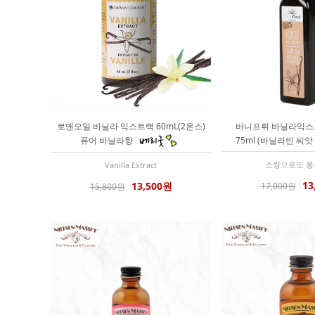
로앤오일 바닐라 익스트랙 60mL(2온스)
바니프뤼 바닐라익스
퓨어 바닐라향
75ml (바닐라빈 씨앗
소량으로도 풍
Vanilla Extract
13
13,500원
17,000원
15,800원