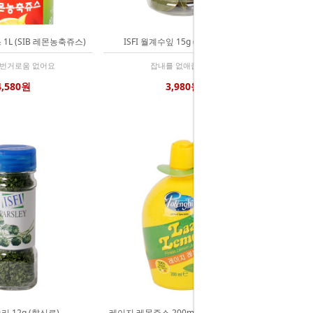
1L (SIB 레몬농축쥬스)
ISFI 월계수잎 15g (Bay Leaves)
 번거로움 없어요
잡내를 없애줍니다.
4,580원
3,980원
슬리 12g (향신료)
레이지 레몬주스 200ml (Lazy Lemon 레