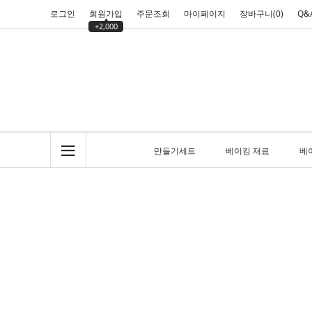
로그인
회원가입
주문조회
마이페이지
장바구니(
0
)
Q&
+2,000
만들기세트
베이킹 재료
베