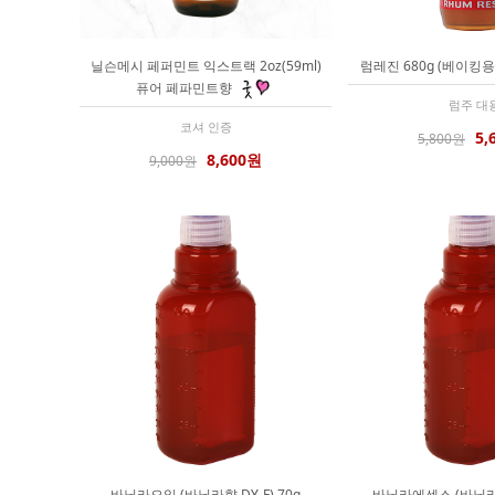
닐슨메시 페퍼민트 익스트랙 2oz(59ml)
럼레진 680g (베이킹용
퓨어 페파민트향
럼주 대
코셔 인증
5,
5,800원
8,600원
9,000원
바닐라오일 (바닐라향 DY-F) 70g
바닐라에센스 (바닐라향 