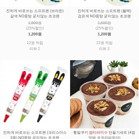
진하게 바로쓰는 소프트펜 (브라운)
진하게 바로쓰는 소프트펜 (블랙)
갈색 NO중탕 굳지않는 초코펜
검은색 NO중탕 굳지않는 초코펜
1,600원
1,600원
(25%할인)
(25%할인)
1,200원
1,200원
12원 적립
12원 적립
리뷰 2
리뷰 3
진하게 바로쓰는 소프트펜 (크리스마스
통밀쿠키
밤티라미수
만들기세트 (4컵
3종) NO중탕 굳지않는 초코펜
맛밤 코코아파우더)