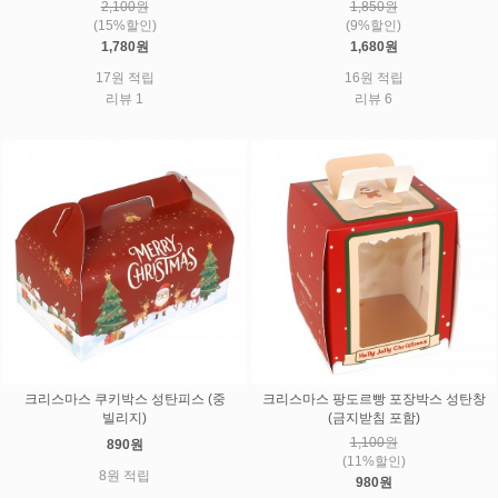
2,100원
1,850원
(15%할인)
(9%할인)
1,780원
1,680원
17원 적립
16원 적립
리뷰 1
리뷰 6
크리스마스 쿠키박스 성탄피스 (중
크리스마스 팡도르빵 포장박스 성탄창
빌리지)
(금지받침 포함)
1,100원
890원
(11%할인)
8원 적립
980원