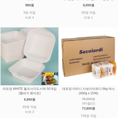
980원
8,000원
9원 적립
80원 적립
리뷰 4
리뷰 1
대포장 WHITE 펄프사각도시락 50개입
대포장 마리니 사보이아르디 6kg 박스
(햄버거 화이트)
(400g x 15팩)
76,500원
6,900원
(4%할인)
69원 적립
73,800원
리뷰 3
738원 적립