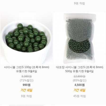
9원 적립
샤이니볼 그린S 100g (초록색 8mm)
대포장 샤이니볼 그린S (초록색 8mm)
유통기한 9월4일
500g 유통기한 9월4일
3,380원
12,800원
(71%할인)
(65%할인)
990원
4,500원
9원 적립
45원 적립