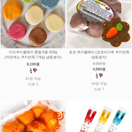
키즈쿠키클레이 혼합 6종 420g
초코 쿠키클레이 (코코아가루 쿠키반죽
(자연색소 쿠키반죽 7개입 냉동생지)
냉동생지)
5,000원
8,100원
4,980원
81원 적립
49원 적립
리뷰 3
리뷰 7