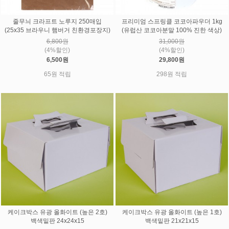
줄무늬 크라프트 노루지 250매입
프리미엄 스프링클 코코아파우더 1kg
(25x35 브라우니 햄버거 친환경포장지)
(유럽산 코코아분말 100% 진한 색상)
6,800원
31,000원
(4%할인)
(4%할인)
6,500원
29,800원
65원 적립
298원 적립
케이크박스 유광 올화이트 (높은 2호)
케이크박스 유광 올화이트 (높은 1호)
백색밑판 24x24x15
백색밑판 21x21x15