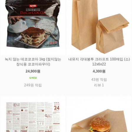
녹지 않는 데코코코아 1kg (젖지않는
내유지 각대봉투 크라프트 100매입 (소)
장식용 코코아파우더)
12x6x22
24,900원
4,300원
43원 적립
249원 적립
리뷰 1