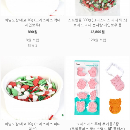
비닐포장 데코 10g (크리스마스 막대
스프링클 300g (크리스마스 파티 믹스)
레인보우)
트리 드라제 눈사람 레인보우 등
890원
12,800원
8원 적립
128원 적립
리뷰 2
비닐포장 데코 10g (크리스마스 파티
크리스마스 푸쉬 쿠키틀 8종
믹스)
(쿠킹플러스 쿠키스탬프 8P 플런저)