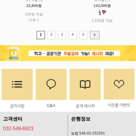
22,800원
143,000원
228원 적립
리뷰 1
1,430원 적립
1
2
3
4
5
고객센터
은행정보
032-549-6923
농협 546-02-252291