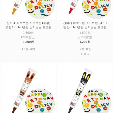
진하게 바로쓰는 소프트펜 (주황)
진하게 바로쓰는 소프트펜 (레드)
오렌지색 NO중탕 굳지않는 초코펜
빨간색 NO중탕 굳지않는 초코펜
1,600원
1,600원
(25%할인)
(25%할인)
1,200원
1,200원
12원 적립
12원 적립
리뷰 1