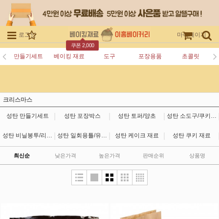
로그인
회원가입
주문조회
마이페이지
쿠폰 2,000
만들기세트
베이킹 재료
도구
포장용품
초콜릿
크리스마스
|
|
|
성탄 만들기세트
성탄 포장박스
성탄 토퍼/양초
성탄 소도구/쿠키커터
|
|
|
성탄 비닐봉투/리본/스티커
성탄 일회용틀/유산지
성탄 케이크 재료
성탄 쿠키 재료
최신순
낮은가격
높은가격
판매순위
상품명