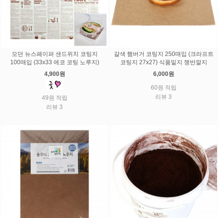
모던 뉴스페이퍼 샌드위치 코팅지
갈색 햄버거 코팅지 250매입 (크라프트
100매입 (33x33 에코 코팅 노루지)
코팅지 27x27) 식품밑지 쟁반깔지
4,900원
6,000원
60원 적립
리뷰 3
49원 적립
리뷰 3