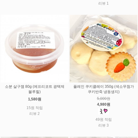
리뷰 1
소분 살구잼 80g (에프리코트 광택제
플레인 쿠키클레이 350g (색소무첨가
블루힐)
쿠키반죽 냉동생지)
5,000원
1,580원
4,980원
15원 적립
리뷰 2
49원 적립
리뷰 3