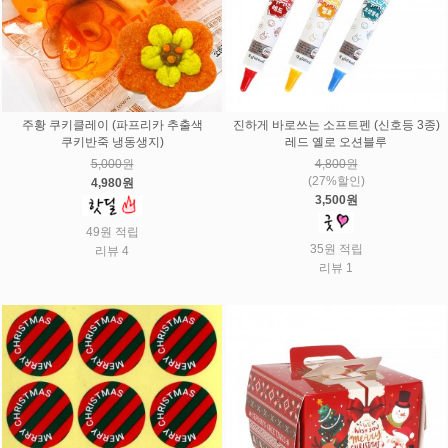
주황 쿠키클레이 (파프리카 추출색
진하게 바로쓰는 소프트펜 (신호등 3종)
쿠키반죽 냉동생지)
레드 옐로 오션블루
5,000원
4,800원
(27%할인)
4,980원
3,500원
49원 적립
35원 적립
리뷰 4
리뷰 1