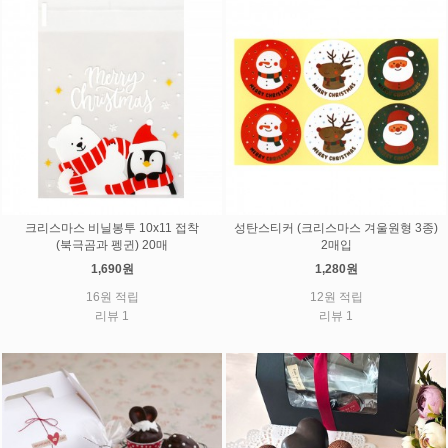
크리스마스 비닐봉투 10x11 접착
성탄스티커 (크리스마스 겨울원형 3종)
(북극곰과 펭귄) 20매
2매입
1,690원
1,280원
16원 적립
12원 적립
리뷰 1
리뷰 1