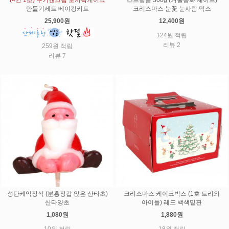
만들기세트 베이킹키트
크리스마스 눈꽃 눈사람 믹스
25,900원
12,400원
124원 적립
리뷰 2
259원 적립
리뷰 7
성탄케익장식 (분홍장갑 앉은 산타초)
크리스마스 케이크박스 (1호 트리와
산타양초
아이들) 레드 백색밑판
1,080원
1,880원
10원 적립
18원 적립