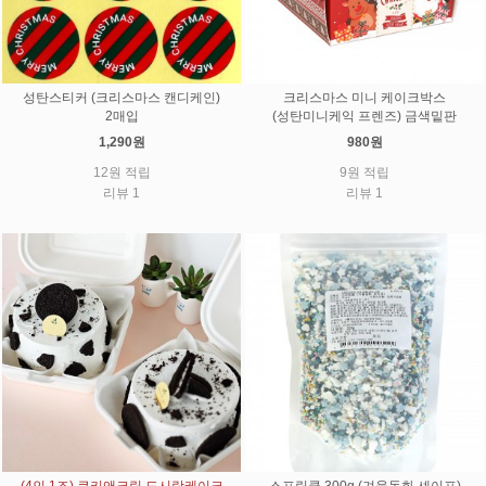
성탄스티커 (크리스마스 캔디케인)
크리스마스 미니 케이크박스
2매입
(성탄미니케익 프렌즈) 금색밑판
1,290원
980원
12원 적립
9원 적립
리뷰 1
리뷰 1
(4인 1조) 쿠키앤크림 도시락케이크
스프링클 300g (겨울동화 셰이프)