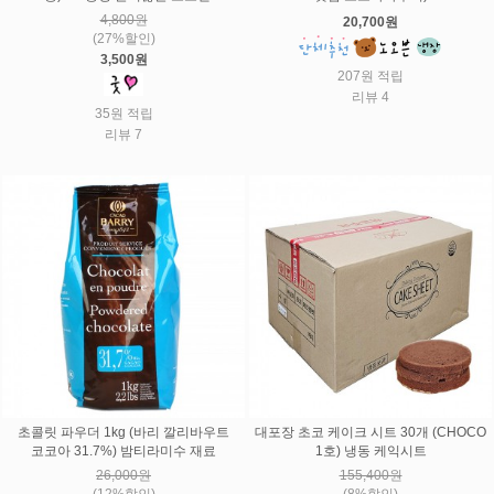
4,800원
20,700원
(27%할인)
3,500원
207원 적립
리뷰 4
35원 적립
리뷰 7
초콜릿 파우더 1kg (바리 깔리바우트
대포장 초코 케이크 시트 30개 (CHOCO
코코아 31.7%) 밤티라미수 재료
1호) 냉동 케익시트
26,000원
155,400원
(12%할인)
(8%할인)