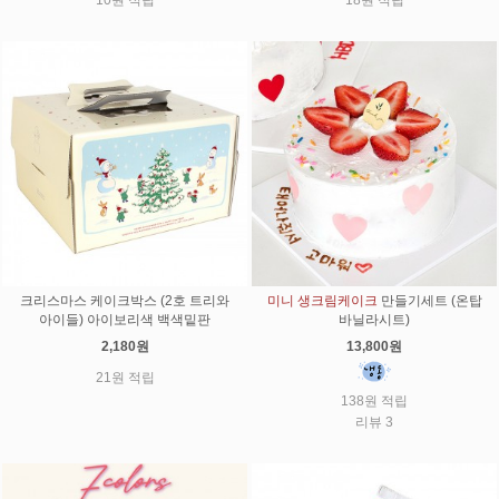
크리스마스 케이크박스 (2호 트리와
미니 생크림케이크
만들기세트 (온탑
아이들) 아이보리색 백색밑판
바닐라시트)
2,180원
13,800원
21원 적립
138원 적립
리뷰 3