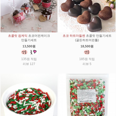
초콜릿 컵케익
초코머핀케이크
초코 하트마들렌
초콜릿 만들기세트
만들기세트
(골든하트머핀틀)
13,500원
18,500원
135원 적립
185원 적립
리뷰 127
리뷰 5