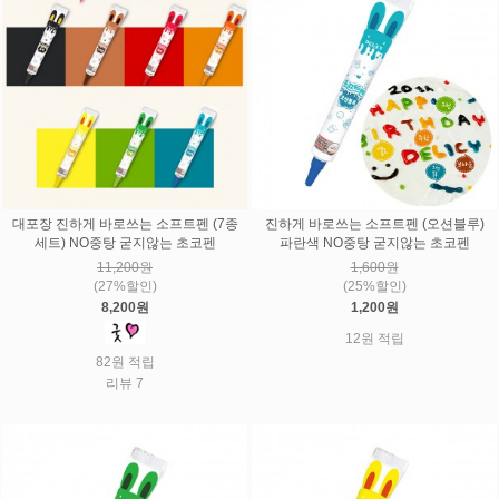
대포장 진하게 바로쓰는 소프트펜 (7종
진하게 바로쓰는 소프트펜 (오션블루)
세트) NO중탕 굳지않는 초코펜
파란색 NO중탕 굳지않는 초코펜
11,200원
1,600원
(27%할인)
(25%할인)
8,200원
1,200원
12원 적립
82원 적립
리뷰 7