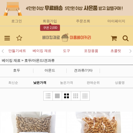
로그인
회원가입
주문조회
마이페이지
쿠폰 2,000
만들기세트
베이킹 재료
도구
포장용품
초콜릿
베이킹 재료
>
호두/아몬드/견과류
|
|
|
호두
아몬드
견과류/기타
최신순
낮은가격
높은가격
판매순위
상품명