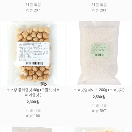
21원 적립
21원 적립
리뷰 207
리뷰 283
소포장 통헤즐넛 40g (초콜릿 재료
코코넛슬라이스 200g (코코넛채)
헤이즐넛 )
2,580원
2,300원
25원 적립
23원 적립
리뷰 597
리뷰 190