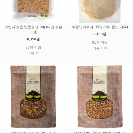
비앤지 볶음 땅콩분태 1kg (다진 볶은
헤즐넛파우더 180g (헤이즐넛 가루)
피넛)
9,100원
8,350원
91원 적립
83원 적립
리뷰 103
리뷰 15