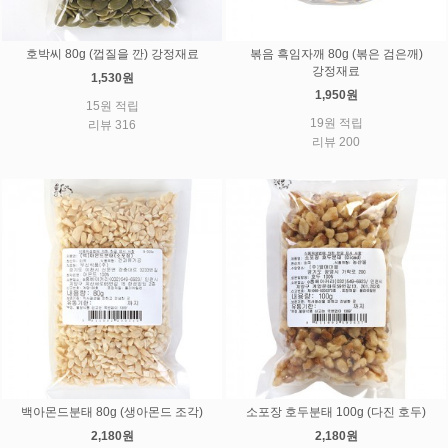
호박씨 80g (껍질을 깐) 강정재료
볶음 흑임자깨 80g (볶은 검은깨)
강정재료
1,530원
1,950원
15원 적립
19원 적립
리뷰 316
리뷰 200
백아몬드분태 80g (생아몬드 조각)
소포장 호두분태 100g (다진 호두)
2,180원
2,180원