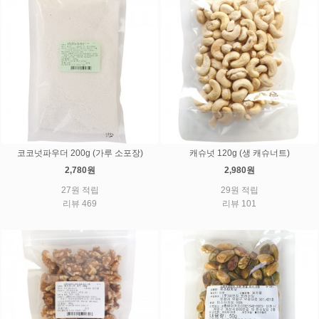
코코넛파우더 200g (가루 소포장)
캐슈넛 120g (생 캐슈너트)
2,780원
2,980원
27원 적립
29원 적립
리뷰 469
리뷰 101