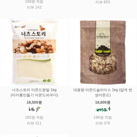
168원 적립
리뷰 855
리뷰 142
너츠스토리 아몬드분말 1kg
대용량 아몬드슬라이스 1kg (얇게 썬
(마카롱만들기 아몬드파우더)
생아몬드)
18,500원
18,600원
185원 적립
186원 적립
리뷰 311
리뷰 379