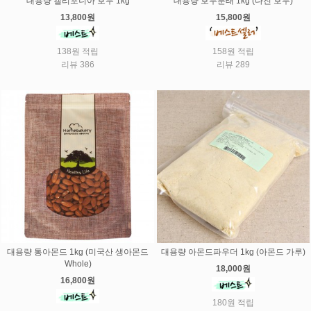
대용량 캘리포니아 호두 1kg
대용량 호두분태 1kg (다진 호두)
13,800원
15,800원
138원 적립
158원 적립
리뷰 386
리뷰 289
대용량 통아몬드 1kg (미국산 생아몬드
대용량 아몬드파우더 1kg (아몬드 가루)
Whole)
18,000원
16,800원
180원 적립