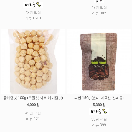
47원 적립
43원 적립
리뷰 302
리뷰 1,281
통헤즐넛 100g (초콜릿 재료 헤이즐넛)
피칸 150g (반태 미국산 견과류)
4,900원
5,380원
49원 적립
리뷰 121
53원 적립
리뷰 399