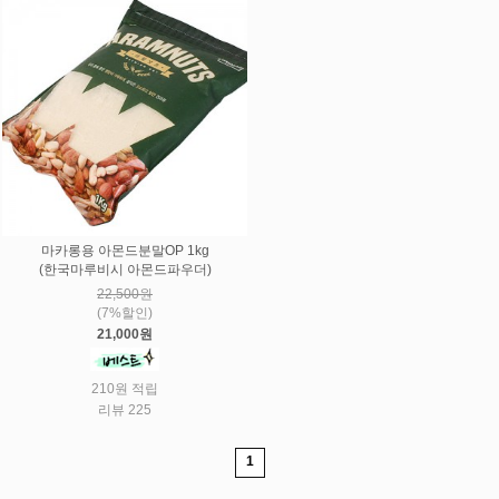
마카롱용 아몬드분말OP 1kg
(한국마루비시 아몬드파우더)
22,500원
(7%할인)
21,000원
210원 적립
리뷰 225
1