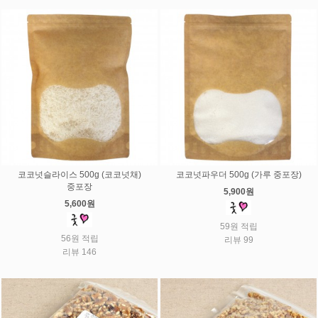
코코넛슬라이스 500g (코코넛채)
코코넛파우더 500g (가루 중포장)
중포장
5,900원
5,600원
59원 적립
56원 적립
리뷰 99
리뷰 146