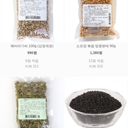
해바라기씨 100g (강정재료)
소포장 볶음 땅콩분태 90g
990원
1,380원
9원 적립
13원 적립
리뷰 311
리뷰 310