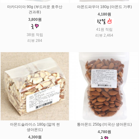
마카다미아 90g (부드러운 호주산
아몬드파우더 180g (아몬드 가루)
견과류)
4,180원
3,800원
41원 적립
38원 적립
리뷰 2,464
리뷰 284
아몬드슬라이스 180g (얇게 썬
통아몬드 250g (미국산 생아몬드)
생아몬드)
4,780원
4,300원