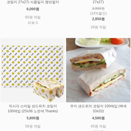
코팅지 27x27) 식품밑지 쟁반깔지
27x27)
3,900원
6,000원
(24%할인)
60원 적립
2,950원
리뷰 3
29원 적립
직사각 스마일 샌드위치 코팅지
무지 샌드위치 코팅지 100매입 (백색
100매입 (25x36 노란색 Thanks)
33x33)
5,800원
4,500원
58원 적립
45원 적립