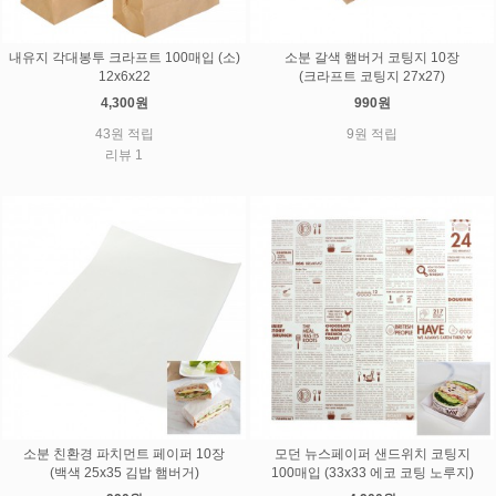
내유지 각대봉투 크라프트 100매입 (소)
소분 갈색 햄버거 코팅지 10장
12x6x22
(크라프트 코팅지 27x27)
4,300원
990원
43원 적립
9원 적립
리뷰 1
소분 친환경 파치먼트 페이퍼 10장
모던 뉴스페이퍼 샌드위치 코팅지
(백색 25x35 김밥 햄버거)
100매입 (33x33 에코 코팅 노루지)