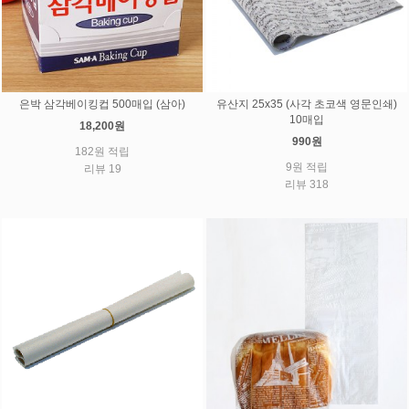
은박 삼각베이킹컵 500매입 (삼아)
유산지 25x35 (사각 초코색 영문인쇄)
10매입
18,200원
990원
182원 적립
9원 적립
리뷰 19
리뷰 318