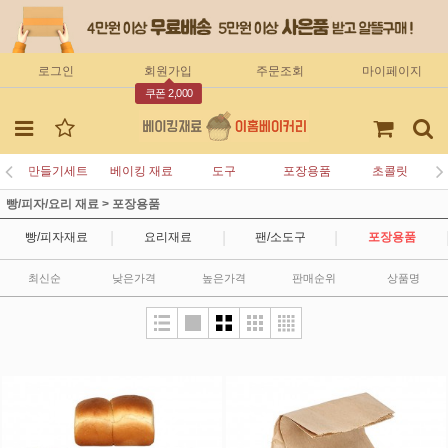
로그인
회원가입
주문조회
마이페이지
쿠폰 2,000
만들기세트
베이킹 재료
도구
포장용품
초콜릿
빵/피자/요리 재료
>
포장용품
|
|
|
빵/피자재료
요리재료
팬/소도구
포장용품
최신순
낮은가격
높은가격
판매순위
상품명