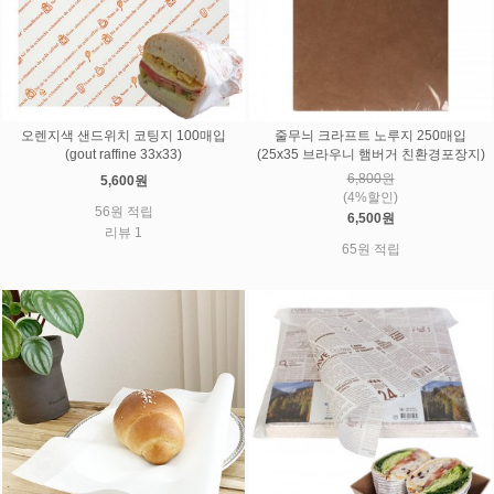
오렌지색 샌드위치 코팅지 100매입
줄무늬 크라프트 노루지 250매입
(gout raffine 33x33)
(25x35 브라우니 햄버거 친환경포장지)
6,800원
5,600원
(4%할인)
56원 적립
6,500원
리뷰 1
65원 적립