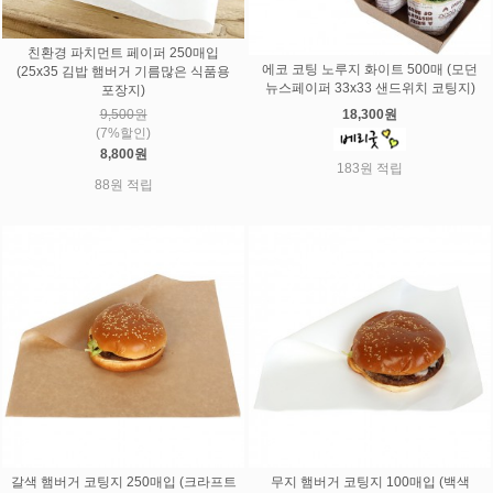
친환경 파치먼트 페이퍼 250매입
에코 코팅 노루지 화이트 500매 (모던
(25x35 김밥 햄버거 기름많은 식품용
뉴스페이퍼 33x33 샌드위치 코팅지)
포장지)
9,500원
18,300원
(7%할인)
8,800원
183원 적립
88원 적립
갈색 햄버거 코팅지 250매입 (크라프트
무지 햄버거 코팅지 100매입 (백색