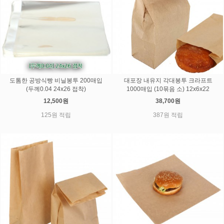
도톰한 공방식빵 비닐봉투 200매입
대포장 내유지 각대봉투 크라프트
(두께0.04 24x26 접착)
1000매입 (10묶음 소) 12x6x22
12,500원
38,700원
125원 적립
387원 적립