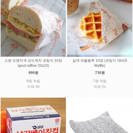
소분 오렌지색 샌드위치 코팅지 10장
갈색 와플봉투 10장 (코팅지 18x18
(gout raffine 33x33)
Waffle)
990원
730원
9원 적립
7원 적립
리뷰 30
리뷰 51